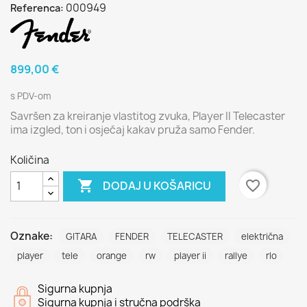
000949
Referenca:
899,00 €
s PDV-om
Savršen za kreiranje vlastitog zvuka, Player II Telecaster
ima izgled, ton i osjećaj kakav pruža samo Fender.
Količina

favorite_border
DODAJ U KOŠARICU
Oznake:
GITARA
FENDER
TELECASTER
električna
player
tele
orange
rw
player ii
rallye
rlo
Sigurna kupnja
Sigurna kupnja i stručna podrška