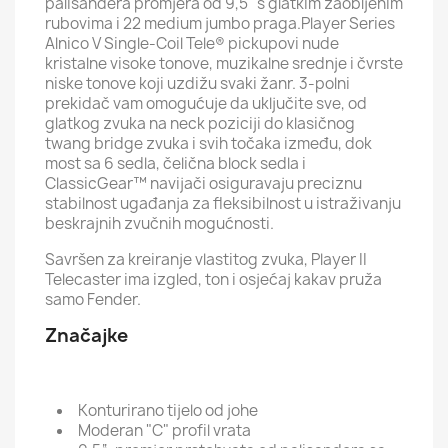
palisandera promjera od 9,5" s glatkim zaobljenim
rubovima i 22 medium jumbo praga.Player Series
Alnico V Single-Coil Tele® pickupovi nude
kristalne visoke tonove, muzikalne srednje i čvrste
niske tonove koji uzdižu svaki žanr. 3-polni
prekidač vam omogućuje da uključite sve, od
glatkog zvuka na neck poziciji do klasičnog
twang bridge zvuka i svih točaka između, dok
most sa 6 sedla, čelična block sedla i
ClassicGear™ navijači osiguravaju preciznu
stabilnost ugađanja za fleksibilnost u istraživanju
beskrajnih zvučnih mogućnosti.
Savršen za kreiranje vlastitog zvuka, Player II
Telecaster ima izgled, ton i osjećaj kakav pruža
samo Fender.
Značajke
Konturirano tijelo od johe
Moderan "C" profil vrata