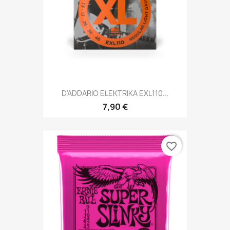
D'ADDARIO ELEKTRIKA EXL110...
7,90 €
favorite_border