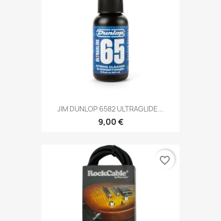
JIM DUNLOP 6582 ULTRAGLIDE...
9,00 €
favorite_border