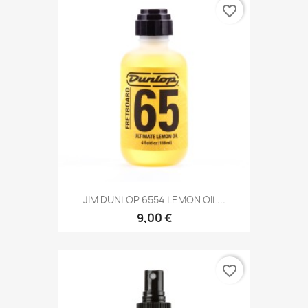
favorite_border
JIM DUNLOP 6554 LEMON OIL...
9,00 €
favorite_border