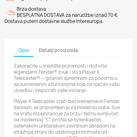
Brza dostava
BESPLATNA DOSTAVA za narudžbe iznad 70 €.
Dostava putem dostavne službe Intereuropa.
Opis
Detalji proizvoda
Zakoračite u središte pozornosti i doživite
legendarni Fender® zvuk i stil s Player II
Telecaster® — gitarom spremnom za pozornicu
sa suvremenim ažuriranjima koja će ojačati vašu
izvedbu i inspirirati vaše sviranje.
Player II Telecaster zrači bezvremenskim Fender
šarmom, ali pripremljen je za moderno doba. Sve
na vratu dizajnirano je za brzu i tečnu svirljivost,
od modernog "C" profila sa svilenkastim
satenskom uretanskom završnom obradom na
stražnjoj strani do udobnog prstohvata od