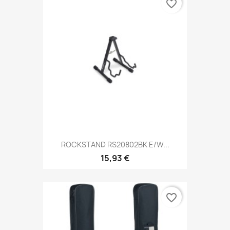
favorite_border
ROCKSTAND RS20802BK E/W...
15,93 €
favorite_border