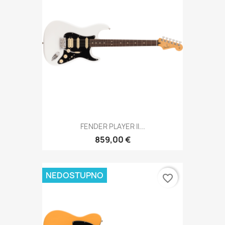
FENDER PLAYER II...
859,00 €
NEDOSTUPNO
favorite_border