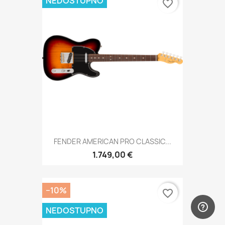
NEDOSTUPNO
favorite_border
FENDER AMERICAN PRO CLASSIC...
1.749,00 €
−10%
favorite_border
NEDOSTUPNO