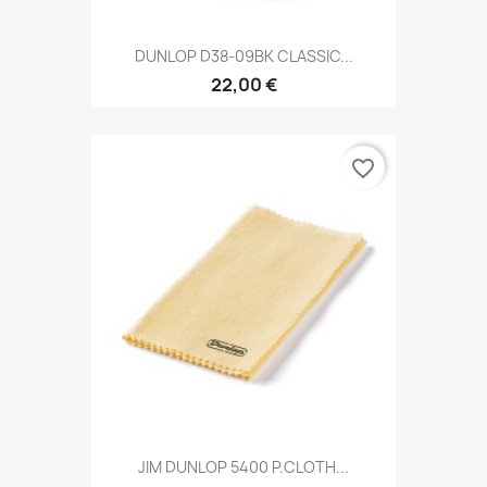
DUNLOP D38-09BK CLASSIC...
22,00 €
favorite_border
JIM DUNLOP 5400 P.CLOTH...