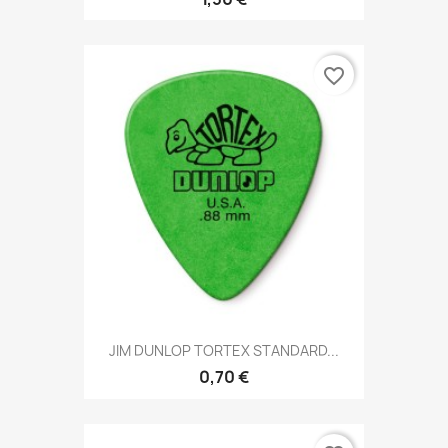
favorite_border
JIM DUNLOP TORTEX STANDARD...
0,70 €