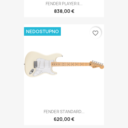
FENDER PLAYER II...
838,00 €
NEDOSTUPNO
favorite_border
FENDER STANDARD...
620,00 €