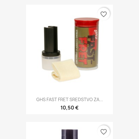
favorite_border
GHS FAST FRET SREDSTVO ZA...
10,50 €
favorite_border