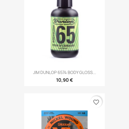
JIM DUNLOP 6574 BODY GLOSS...
10,90 €
favorite_border