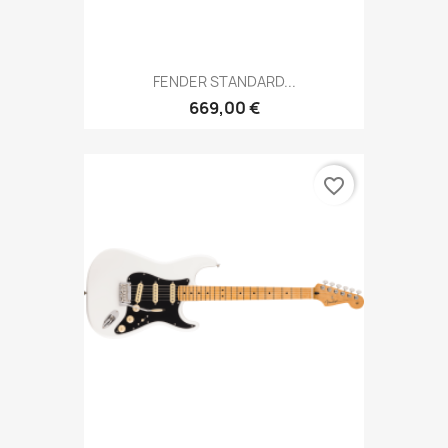
FENDER STANDARD...
669,00 €
favorite_border