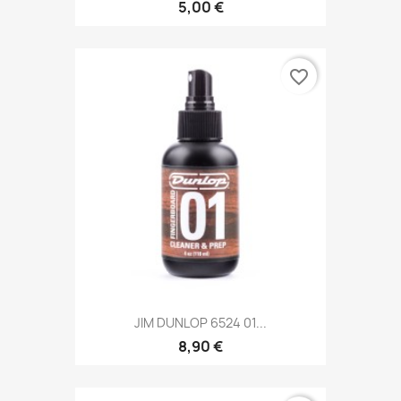
5,00 €
favorite_border
JIM DUNLOP 6524 01...
8,90 €