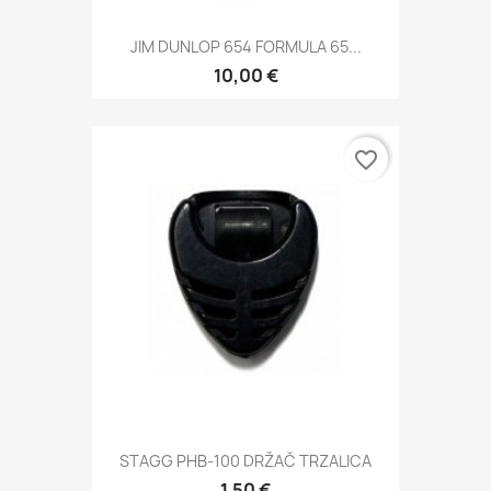
JIM DUNLOP 654 FORMULA 65...
10,00 €
favorite_border
STAGG PHB-100 DRŽAČ TRZALICA
1,50 €