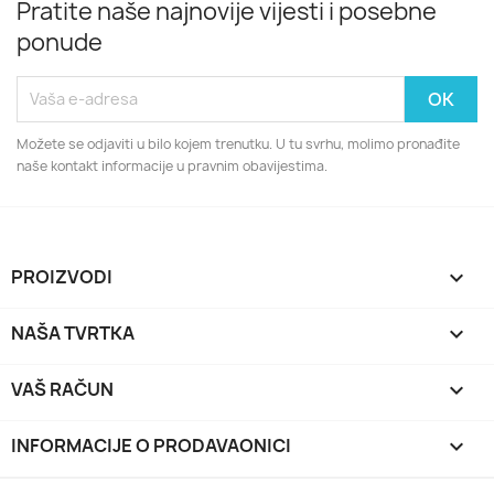
Pratite naše najnovije vijesti i posebne
ponude
Možete se odjaviti u bilo kojem trenutku. U tu svrhu, molimo pronađite
naše kontakt informacije u pravnim obavijestima.
PROIZVODI

NAŠA TVRTKA

VAŠ RAČUN

INFORMACIJE O PRODAVAONICI
keyboard_arrow_down