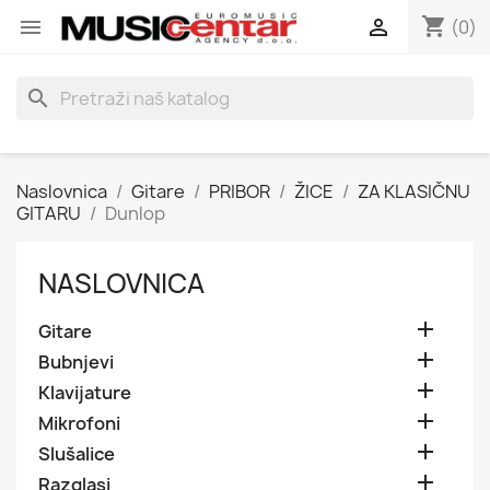
shopping_cart


(0)
search
Naslovnica
Gitare
PRIBOR
ŽICE
ZA KLASIČNU
GITARU
Dunlop
NASLOVNICA

Gitare

Bubnjevi

Klavijature

Mikrofoni

Slušalice

Razglasi