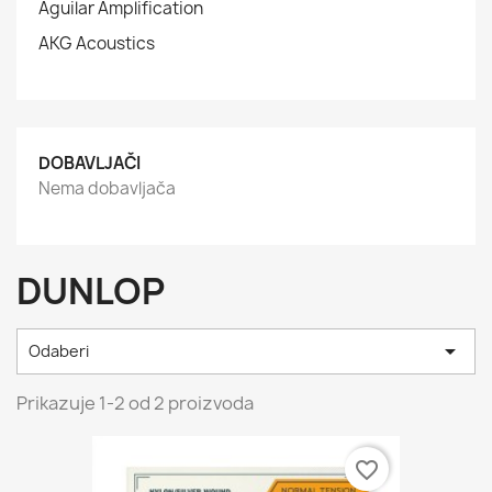
Aguilar Amplification
AKG Acoustics
DOBAVLJAČI
Nema dobavljača
DUNLOP

Odaberi
Prikazuje 1-2 od 2 proizvoda
favorite_border