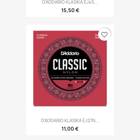
D'ADDARIO KLASIKA EJ45...
15,50 €
favorite_border
D'ADDARIO KLASIKA EJ27N...
11,00 €