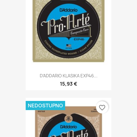
D'ADDARIO KLASIKA EXP46...
15,93 €
NEDOSTUPNO
favorite_border