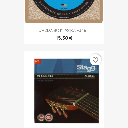
D'ADDARIO KLASIKA EJ46...
15,50 €
favorite_border