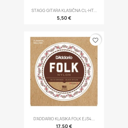
STAGG GITARA KLASIČNA CL-HT...
5,50 €
favorite_border
D'ADDARIO KLASIKA FOLK EJ34...
17,50 €