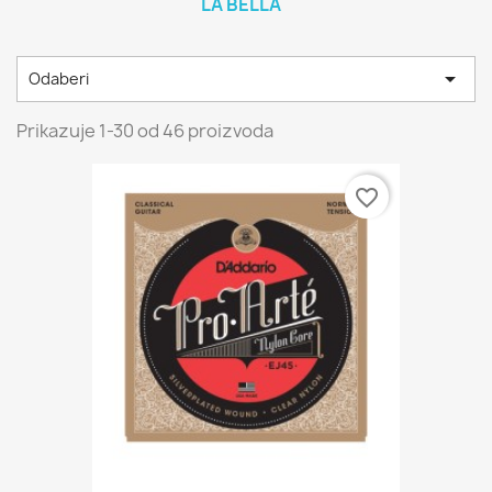
LA BELLA

Odaberi
Prikazuje 1-30 od 46 proizvoda
favorite_border