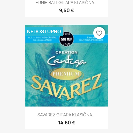
ERNIE BALL GITARA KLASIČNA...
9,50 €
NEDOSTUPNO
favorite_border
SAVAREZ GITARA KLASIČNA...
14,60 €