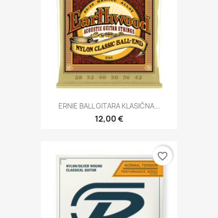
ERNIE BALL GITARA KLASIČNA...
12,00 €
favorite_border