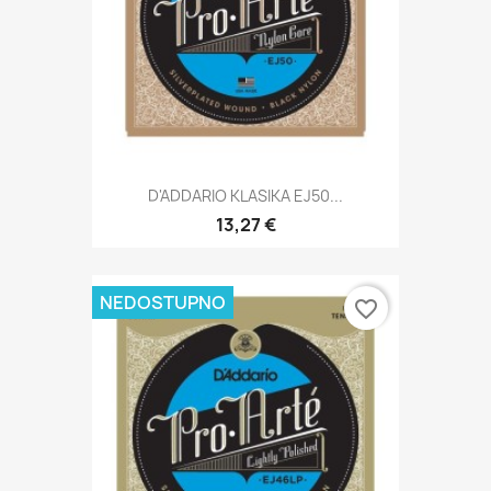
D'ADDARIO KLASIKA EJ50...
13,27 €
NEDOSTUPNO
favorite_border