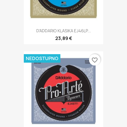
D'ADDARIO KLASIKA EJ46LP...
23,89 €
NEDOSTUPNO
favorite_border