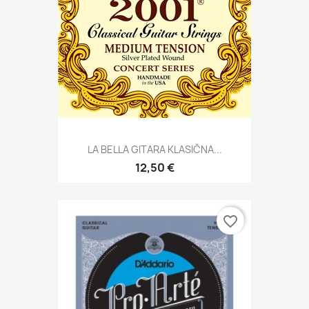
LA BELLA GITARA KLASIČNA...
12,50 €
favorite_border