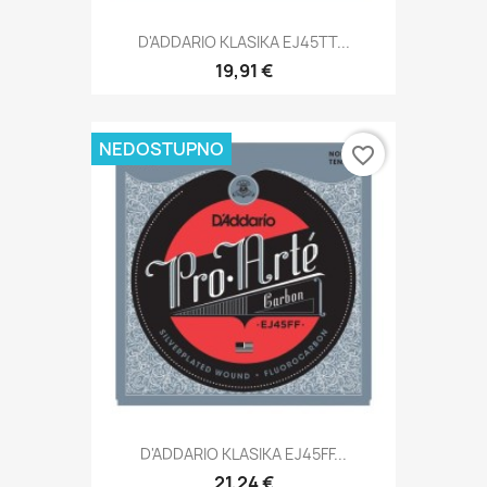
D'ADDARIO KLASIKA EJ45TT...
19,91 €
NEDOSTUPNO
favorite_border
D'ADDARIO KLASIKA EJ45FF...
21,24 €