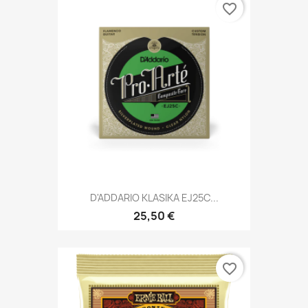
favorite_border
D'ADDARIO KLASIKA EJ25C...
25,50 €
favorite_border