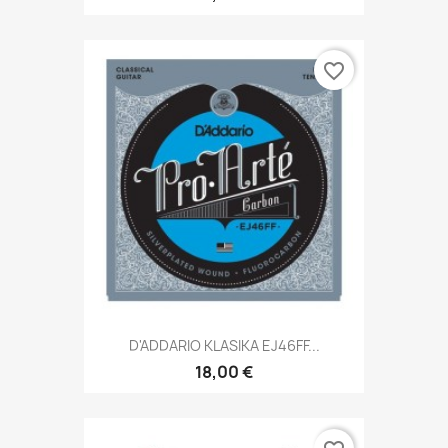
favorite_border
D'ADDARIO KLASIKA EJ46FF...
18,00 €