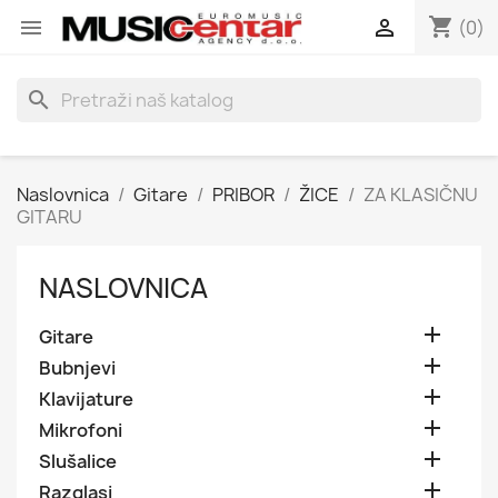
shopping_cart


(0)
search
Naslovnica
Gitare
PRIBOR
ŽICE
ZA KLASIČNU
GITARU
NASLOVNICA

Gitare

Bubnjevi

Klavijature

Mikrofoni

Slušalice

Razglasi