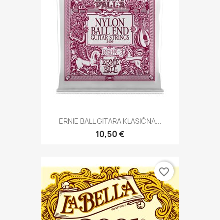
ERNIE BALL GITARA KLASIČNA...
10,50 €
favorite_border