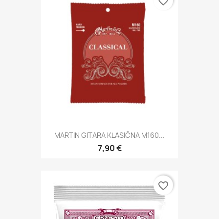
favorite_border
MARTIN GITARA KLASIČNA M160...
7,90 €
favorite_border