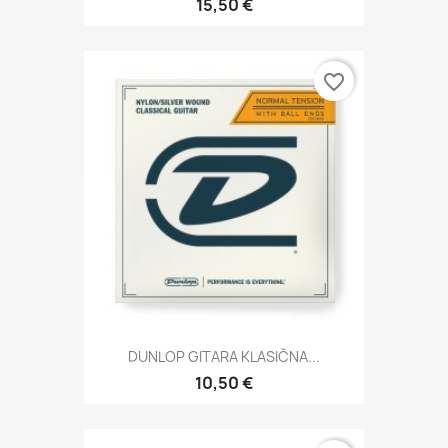
15,50 €
favorite_border
DUNLOP GITARA KLASIČNA...
10,50 €