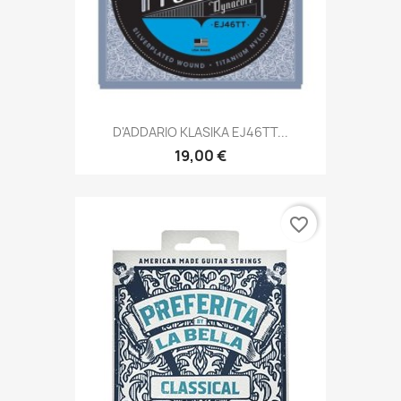
D'ADDARIO KLASIKA EJ46TT...
19,00 €
favorite_border