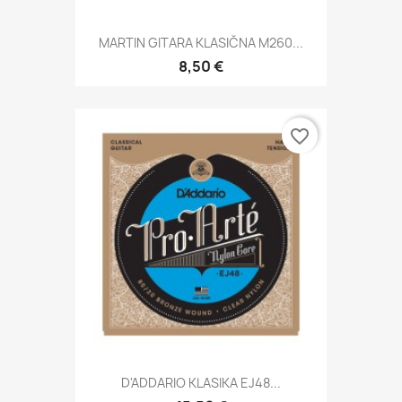
MARTIN GITARA KLASIČNA M260...
8,50 €
favorite_border
D'ADDARIO KLASIKA EJ48...