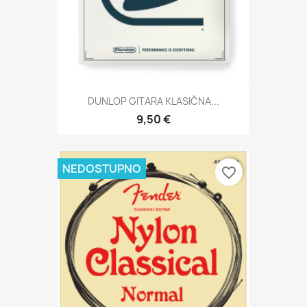
DUNLOP GITARA KLASIČNA...
9,50 €
NEDOSTUPNO
favorite_border