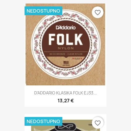
NEDOSTUPNO
favorite_border
D'ADDARIO KLASIKA FOLK EJ33...
13,27 €
NEDOSTUPNO
favorite_border