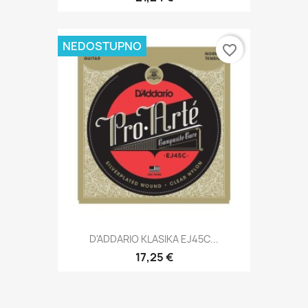
NEDOSTUPNO
favorite_border
D'ADDARIO KLASIKA EJ45C...
17,25 €