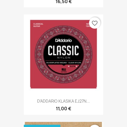
16,50 €
favorite_border
D'ADDARIO KLASIKA EJ27N...
11,00 €