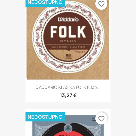
NEDOSTUPNO
favorite_border
D'ADDARIO KLASIKA FOLK EJ33...
13,27 €
NEDOSTUPNO
favorite_border