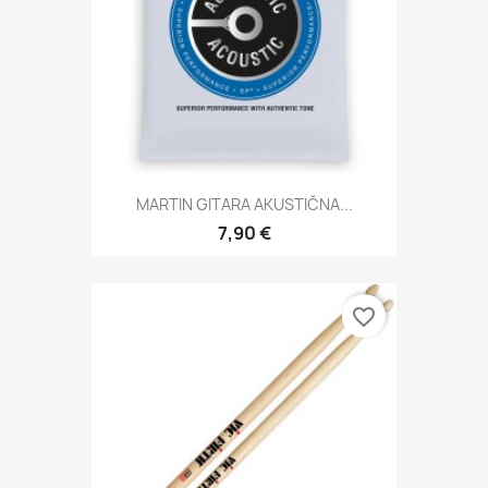
MARTIN GITARA AKUSTIČNA...
7,90 €
favorite_border