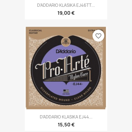
D'ADDARIO KLASIKA EJ46TT...
19,00 €
favorite_border
D'ADDARIO KLASIKA EJ44...
15,50 €