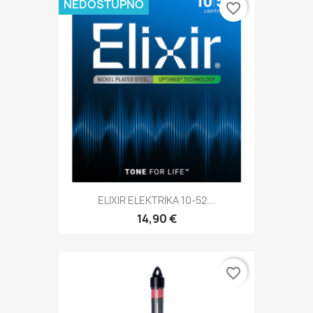
NEDOSTUPNO
favorite_border
ELIXIR ELEKTRIKA 10-52...
14,90 €
favorite_border