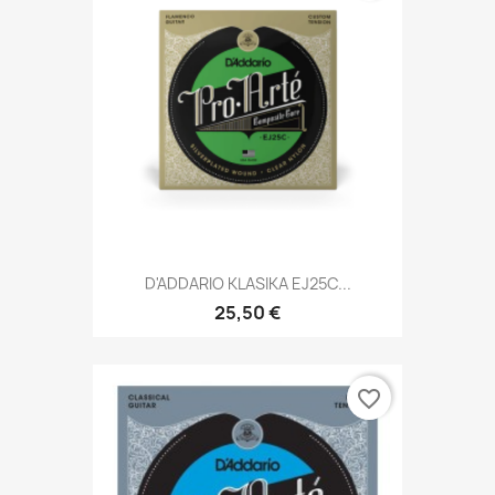
D'ADDARIO KLASIKA EJ25C...
25,50 €
favorite_border