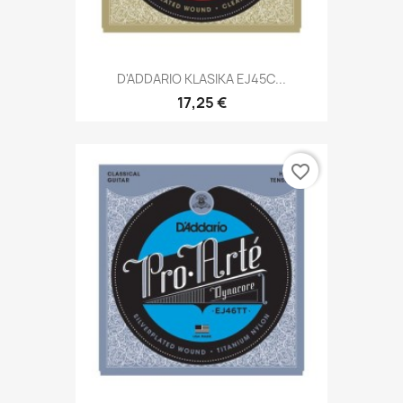
D'ADDARIO KLASIKA EJ45C...
17,25 €
favorite_border