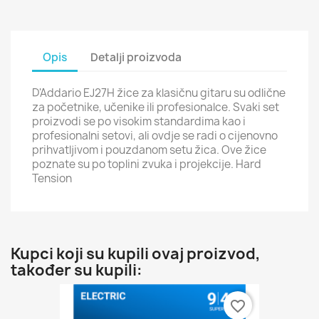
Opis
Detalji proizvoda
D'Addario EJ27H žice za klasičnu gitaru su odlične
za početnike, učenike ili profesionalce. Svaki set
proizvodi se po visokim standardima kao i
profesionalni setovi, ali ovdje se radi o cijenovno
prihvatljivom i pouzdanom setu žica. Ove žice
poznate su po toplini zvuka i projekcije. Hard
Tension
Kupci koji su kupili ovaj proizvod,
također su kupili:
favorite_border