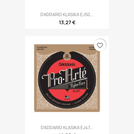
D'ADDARIO KLASIKA EJ50...
13,27 €
favorite_border
D'ADDARIO KLASIKA EJ47...