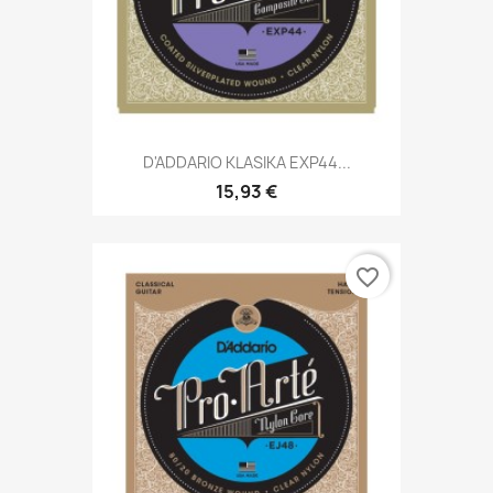
D'ADDARIO KLASIKA EXP44...
15,93 €
favorite_border