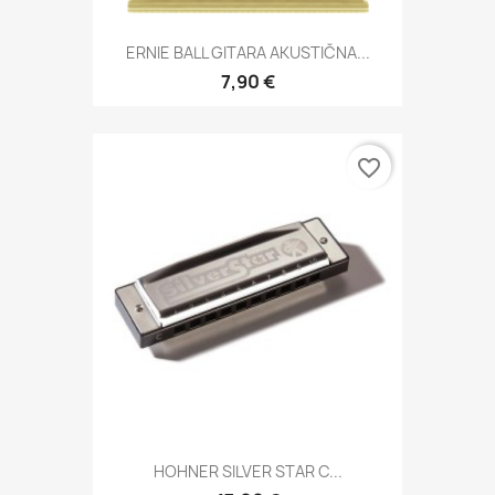
ERNIE BALL GITARA AKUSTIČNA...
7,90 €
favorite_border
HOHNER SILVER STAR C...