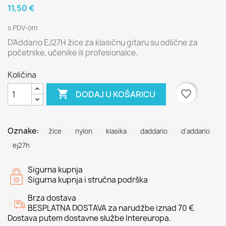
11,50 €
s PDV-om
D'Addario EJ27H žice za klasičnu gitaru su odlične za
početnike, učenike ili profesionalce.
Količina

favorite_border
DODAJ U KOŠARICU
Oznake:
žice
nylon
klasika
daddario
d'addario
ej27h
Sigurna kupnja
Sigurna kupnja i stručna podrška
Brza dostava
BESPLATNA DOSTAVA za narudžbe iznad 70 €.
Dostava putem dostavne službe Intereuropa.