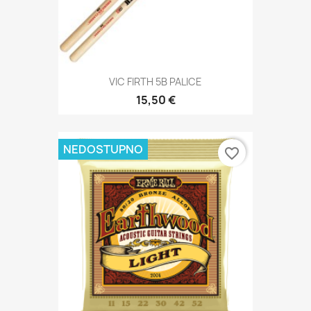
VIC FIRTH 5B PALICE
15,50 €
NEDOSTUPNO
favorite_border