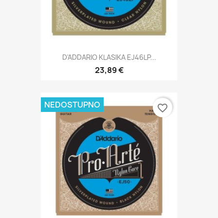
D'ADDARIO KLASIKA EJ46LP...
23,89 €
NEDOSTUPNO
favorite_border