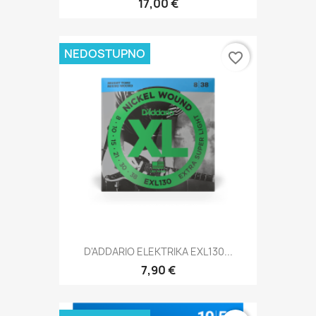
17,00 €
NEDOSTUPNO
favorite_border
D'ADDARIO ELEKTRIKA EXL130...
7,90 €