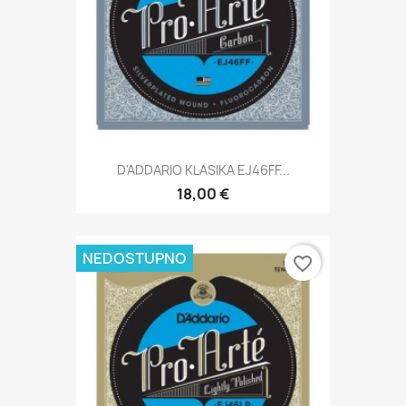
D'ADDARIO KLASIKA EJ46FF...
18,00 €
NEDOSTUPNO
favorite_border