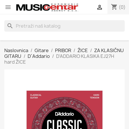
shopping_cart


(0)
search
Naslovnica
Gitare
PRIBOR
ŽICE
ZA KLASIČNU
GITARU
D´Addario
D'ADDARIO KLASIKA EJ27H
hard ŽICE