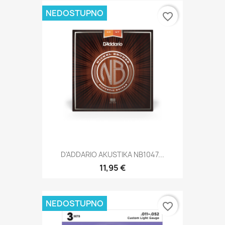
NEDOSTUPNO
favorite_border
D'ADDARIO AKUSTIKA NB1047...
11,95 €
NEDOSTUPNO
favorite_border