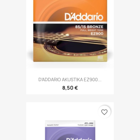
D'ADDARIO AKUSTIKA EZ900...
8,50 €
favorite_border