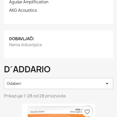
Aguilar Amplification
AKG Acoustics
DOBAVLJAČI
Nema dobavljača
D´ADDARIO

Odaberi
Prikazuje 1-28 od 28 proizvoda
favorite_border