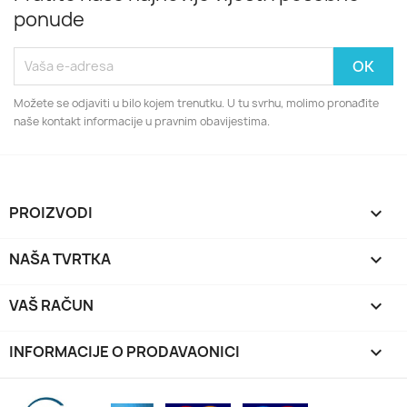
ponude
Možete se odjaviti u bilo kojem trenutku. U tu svrhu, molimo pronađite
naše kontakt informacije u pravnim obavijestima.
PROIZVODI

NAŠA TVRTKA

VAŠ RAČUN

INFORMACIJE O PRODAVAONICI
keyboard_arrow_down