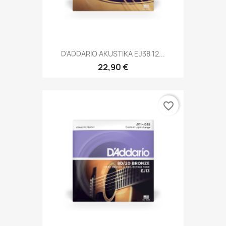
D'ADDARIO AKUSTIKA EJ38 12...
22,90 €
favorite_border