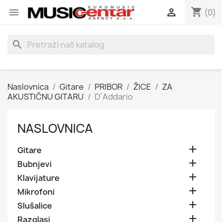
shopping_cart


(0)
search
Naslovnica
Gitare
PRIBOR
ŽICE
ZA
AKUSTIČNU GITARU
D´Addario
NASLOVNICA

Gitare

Bubnjevi

Klavijature

Mikrofoni

Slušalice

Razglasi