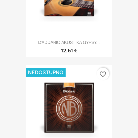
D'ADDARIO AKUSTIKA GYPSY...
12,61 €
NEDOSTUPNO
favorite_border