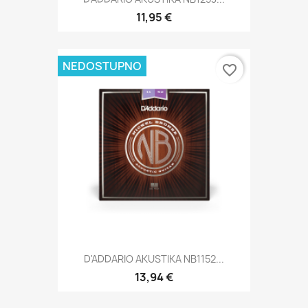
11,95 €
NEDOSTUPNO
favorite_border
D'ADDARIO AKUSTIKA NB1152...
13,94 €