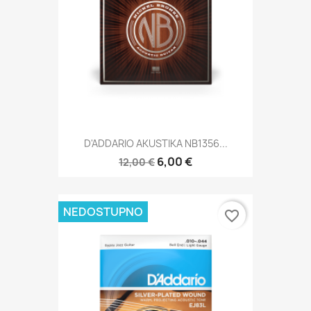
D'ADDARIO AKUSTIKA NB1356...
6,00 €
12,00 €
NEDOSTUPNO
favorite_border