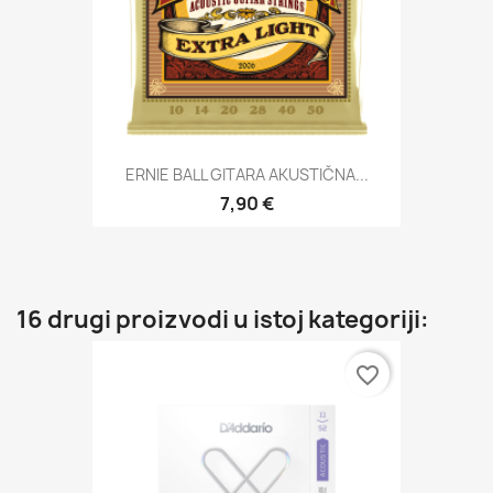
ERNIE BALL GITARA AKUSTIČNA...
7,90 €
16 drugi proizvodi u istoj kategoriji:
favorite_border