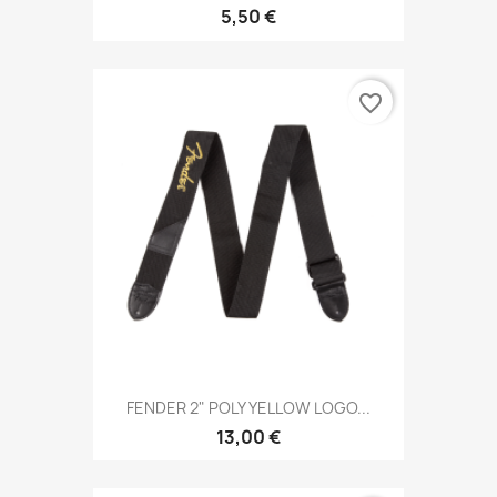
5,50 €
favorite_border
FENDER 2" POLY YELLOW LOGO...
13,00 €