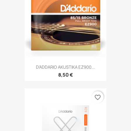
D'ADDARIO AKUSTIKA EZ900...
8,50 €
favorite_border