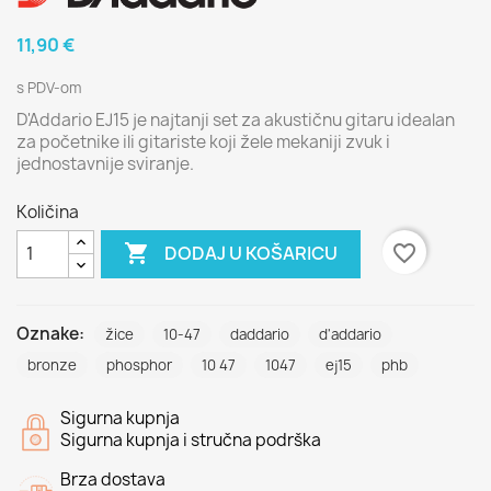
11,90 €
s PDV-om
D'Addario EJ15 je najtanji set za akustičnu gitaru idealan
za početnike ili gitariste koji žele mekaniji zvuk i
jednostavnije sviranje.
Količina

favorite_border
DODAJ U KOŠARICU
Oznake:
žice
10-47
daddario
d'addario
bronze
phosphor
10 47
1047
ej15
phb
Sigurna kupnja
Sigurna kupnja i stručna podrška
Brza dostava