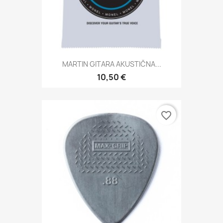
MARTIN GITARA AKUSTIČNA...
10,50 €
favorite_border