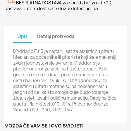
BESPLATNA DOSTAVA za narudžbe iznad 70 €.
Dostava putem dostavne službe Intereuropa.
Opis
Detalji proizvoda
D'Addario EJ15 je najtanji set za akustičnu gitaru
idealan za početnike ili gitariste koji žele mekaniji
zvuk i jednostavnije sviranje. D´addario je
phosphor bronze žice na tržište izbacio 1974.
godine i one su odmah postale sinonim za topli,
čisti i balansirani zvuk. Sve D´Addario žice za
akustičnu gitaru motane su na heksagonalnu
jezgru od čelika što omogućuje dugo trajanje
žica, svjetli zvuk i odličnu intonaciju. Debljina žica
u setu: Plain Steel .010, .014, Phosphor Bronze
Wound .023, .030, .039, .047
MOŽDA ĆE VAM SE I OVO SVIDJETI