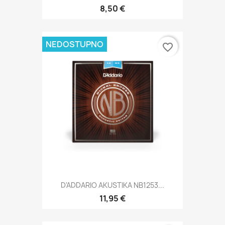
8,50 €
NEDOSTUPNO
favorite_border
D'ADDARIO AKUSTIKA NB1253...
11,95 €