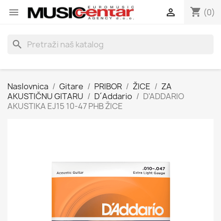
shopping_cart


(0)
search
Naslovnica
Gitare
PRIBOR
ŽICE
ZA
AKUSTIČNU GITARU
D´Addario
D'ADDARIO
AKUSTIKA EJ15 10-47 PHB ŽICE