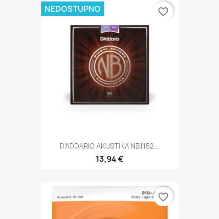
NEDOSTUPNO
favorite_border
D'ADDARIO AKUSTIKA NB1152...
13,94 €
favorite_border