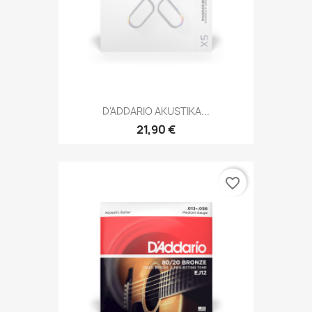
D'ADDARIO AKUSTIKA...
21,90 €
favorite_border