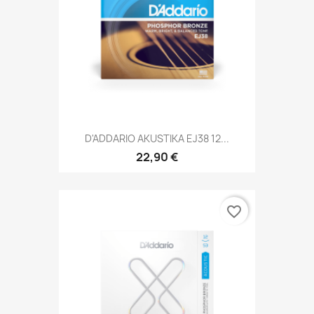
D'ADDARIO AKUSTIKA EJ38 12...
22,90 €
favorite_border