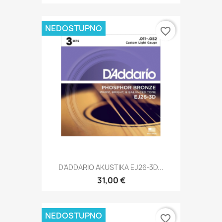
NEDOSTUPNO
favorite_border
D'ADDARIO AKUSTIKA EJ26-3D...
31,00 €
NEDOSTUPNO
favorite_border