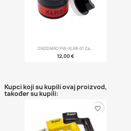
D'ADDARIO PW-XLR8-01 Za...
12,00 €
Kupci koji su kupili ovaj proizvod,
također su kupili:
favorite_border