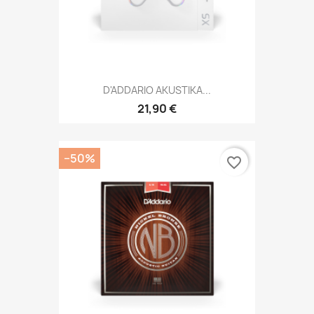
D'ADDARIO AKUSTIKA...
21,90 €
−50%
favorite_border