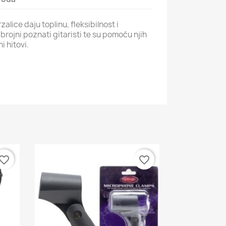
alice daju toplinu, fleksibilnost i
ih brojni poznati gitaristi te su pomoću njih
i hitovi.
vorite_border
favorite_border