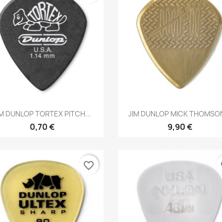
Brzi pregled
Brzi pregled


IM DUNLOP TORTEX PITCH...
JIM DUNLOP MICK THOMSON
0,70 €
9,90 €
favorite_border
fa