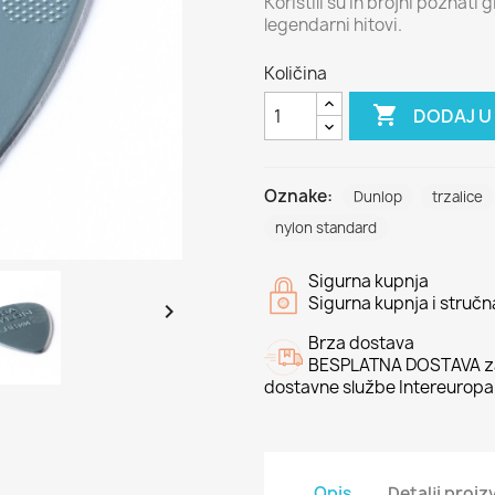
Koristili su ih brojni poznati 
legendarni hitovi.
Količina

DODAJ U
Oznake:
Dunlop
trzalice
nylon standard
Sigurna kupnja
Sigurna kupnja i struč

Brza dostava
BESPLATNA DOSTAVA za
dostavne službe Intereuropa
Opis
Detalji proi