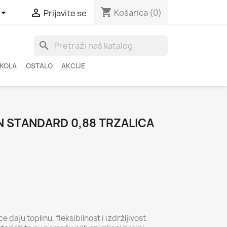
shopping_cart


Košarica
(0)
Prijavite se
search
ŠKOLA
OSTALO
AKCIJE
N STANDARD 0,88 TRZALICA
 daju toplinu, fleksibilnost i izdržljivost.