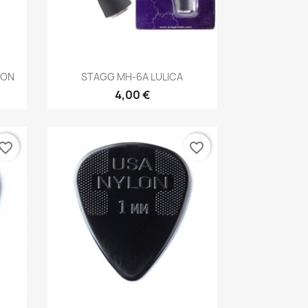
Brzi pregled

FON
STAGG MH-6A LULICA
4,00 €
vorite_border
favorite_border