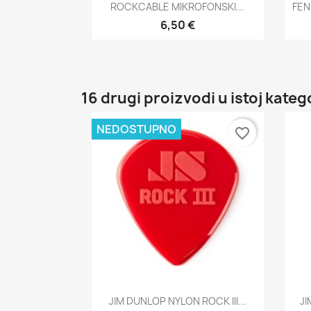
Brzi pregled

ROCKCABLE MIKROFONSKI...
FEN
6,50 €
16 drugi proizvodi u istoj katego
NEDOSTUPNO
favorite_border
Brzi pregled

JIM DUNLOP NYLON ROCK III...
JI