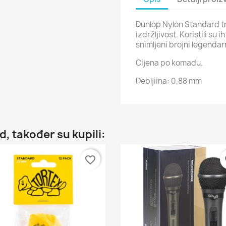
Dunlop Nylon Standard trz
izdržljivost. Koristili su 
snimljeni brojni legendarn
Cijena po komadu.
Debljiina: 0,88 mm
d, također su kupili:
favorite_border
fa