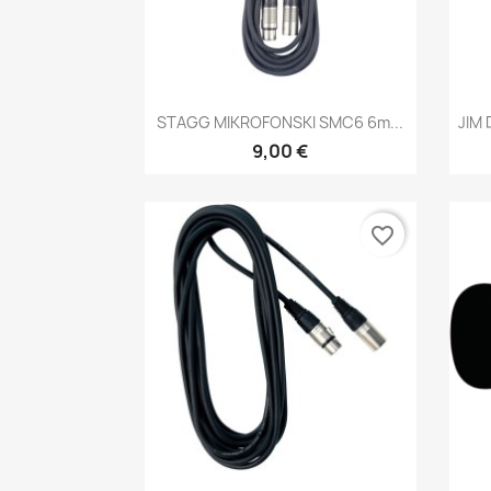
Brzi pregled

STAGG MIKROFONSKI SMC6 6m...
JIM
9,00 €
favorite_border