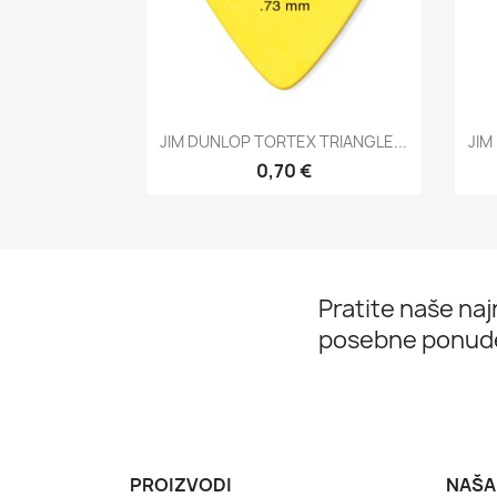
Brzi pregled

JIM DUNLOP TORTEX TRIANGLE...
JIM
0,70 €
Pratite naše najn
posebne ponud
PROIZVODI
NAŠA