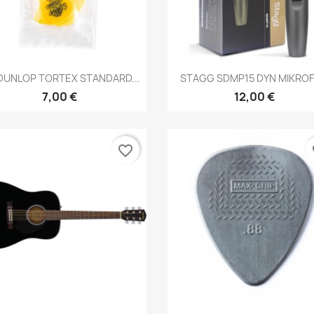
Brzi pregled
Brzi pregled


 DUNLOP TORTEX STANDARD...
STAGG SDMP15 DYN MIKRO
7,00 €
12,00 €
favorite_border
fa