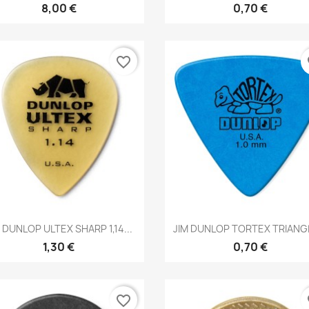
8,00 €
0,70 €
favorite_border
fa
Brzi pregled
Brzi pregled


 DUNLOP ULTEX SHARP 1,14...
JIM DUNLOP TORTEX TRIANGL
1,30 €
0,70 €
favorite_border
fa