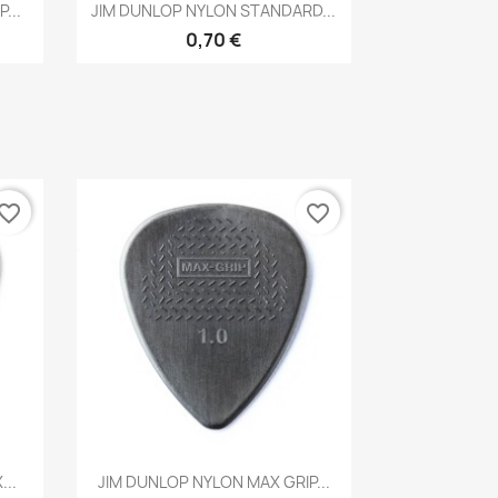
Brzi pregled

...
JIM DUNLOP NYLON STANDARD...
0,70 €
vorite_border
favorite_border
Brzi pregled

..
JIM DUNLOP NYLON MAX GRIP...