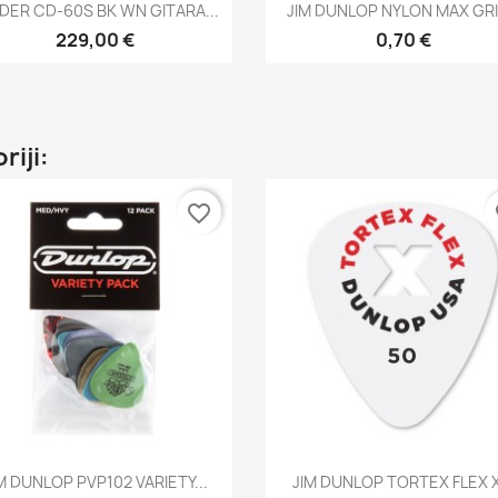
Brzi pregled
Brzi pregled


DER CD-60S BK WN GITARA...
JIM DUNLOP NYLON MAX GRIP
229,00 €
0,70 €
riji:
favorite_border
fa
Brzi pregled
Brzi pregled


M DUNLOP PVP102 VARIETY...
JIM DUNLOP TORTEX FLEX X.