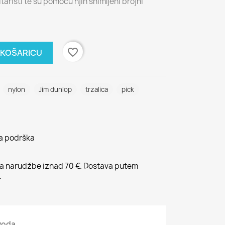
gitaristi te su pomoću njih snimljeni brojni
favorite_border
 KOŠARICU
nylon
Jim dunlop
trzalica
pick
na podrška
 narudžbe iznad 70 €. Dostava putem
.
zvoda