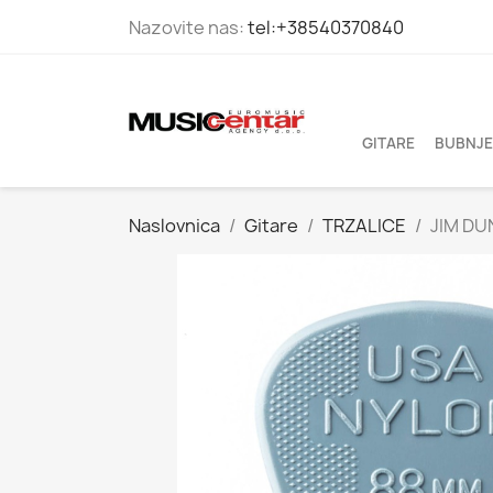
Nazovite nas:
tel:+38540370840
GITARE
BUBNJE
Naslovnica
Gitare
TRZALICE
JIM DU