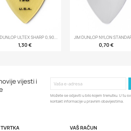
Brzi pregled
Brzi pregled


 DUNLOP ULTEX SHARP 0,90...
JIM DUNLOP NYLON STANDAR
1,30 €
0,70 €
ovije vijesti i
e
Možete se odjaviti u bilo kojem trenutku. U tu 
kontakt informacije u pravnim obavijestima.
 TVRTKA
VAŠ RAČUN