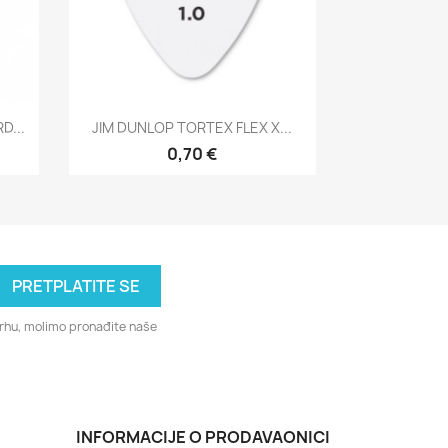
Brzi pregled

D...
JIM DUNLOP TORTEX FLEX X...
0,70 €
svrhu, molimo pronađite naše
INFORMACIJE O PRODAVAONICI