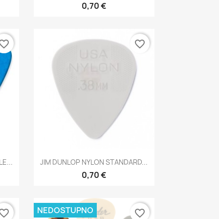
0,70 €
vorite_border
favorite_border
Brzi pregled

E...
JIM DUNLOP NYLON STANDARD...
0,70 €
NEDOSTUPNO
vorite_border
favorite_border