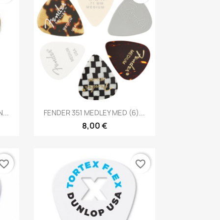
Brzi pregled

...
FENDER 351 MEDLEY MED (6)...
8,00 €
vorite_border
favorite_border