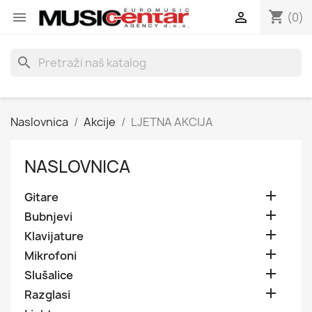
shopping_cart


(0)
search
Naslovnica
Akcije
LJETNA AKCIJA
NASLOVNICA

Gitare

Bubnjevi

Klavijature

Mikrofoni

Slušalice

Razglasi