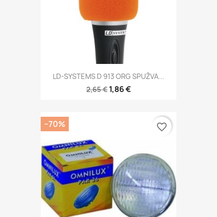
LD-SYSTEMS D 913 ORG SPUŽVA...
1,86 €
2,65 €
−70%
favorite_border