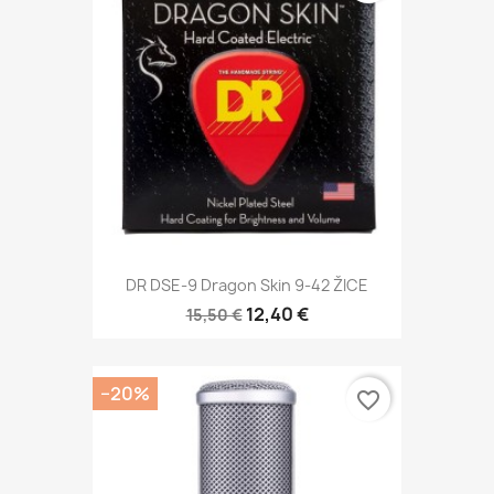
DR DSE-9 Dragon Skin 9-42 ŽICE
12,40 €
15,50 €
−20%
favorite_border