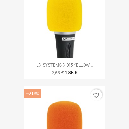
LD-SYSTEMS D 913 YELLOW...
1,86 €
2,65 €
−30%
favorite_border