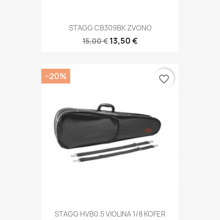
STAGG CB309BK ZVONO
13,50 €
15,00 €
−20%
favorite_border
STAGG HVB0.5 VIOLINA 1/8 KOFER