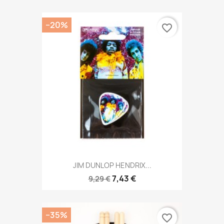
−20%
favorite_border
JIM DUNLOP HENDRIX...
7,43 €
9,29 €
−35%
favorite_border