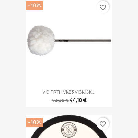
−10%
favorite_border
VIC FIRTH VKB3 VICKICK...
44,10 €
49,00 €
−10%
favorite_border