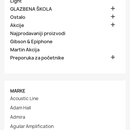
Light

GLAZBENA ŠKOLA

Ostalo

Akcije
Najprodavaniji proizvodi
Gibson & Epiphone
Martin Akcija

Preporuka za početnike
MARKE
Acoustic Line
Adam Hall
Admira
Aguilar Amplification