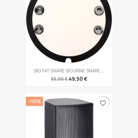
BIG FAT SNARE-BOURINE SNARE...
49,50 €
55,00 €
−10%
favorite_border