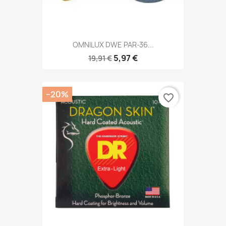
OMNILUX DWE PAR-36...
5,97 €
19,91 €
−20%
favorite_border