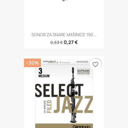
SONOR ZA SNARE MAŠINICE 190...
0,27 €
0,53 €
−30%
favorite_border