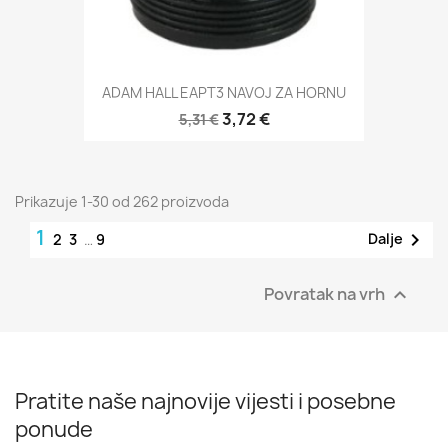
ADAM HALL EAPT3 NAVOJ ZA HORNU
3,72 €
5,31 €
Prikazuje 1-30 od 262 proizvoda
1

Dalje
2
3
…
9
Povratak na vrh

Pratite naše najnovije vijesti i posebne
ponude