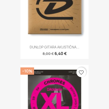
DUNLOP GITARA AKUSTIČNA...
6,40 €
8,00 €
−10%
favorite_border