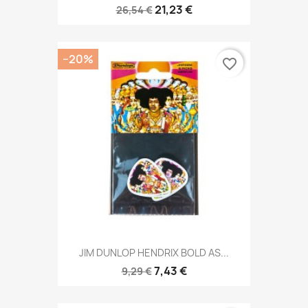
21,23 €
26,54 €
−20%
favorite_border
JIM DUNLOP HENDRIX BOLD AS...
7,43 €
9,29 €