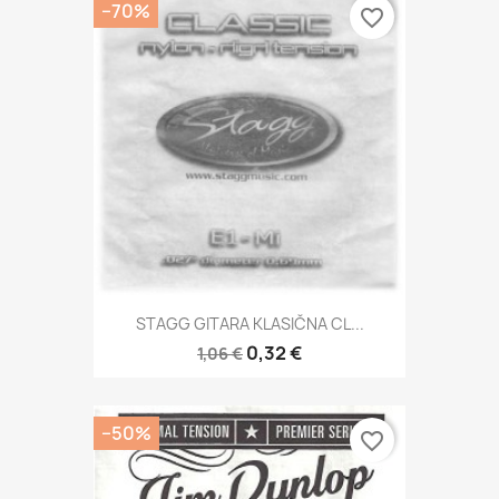
−70%
favorite_border
STAGG GITARA KLASIČNA CL...
0,32 €
1,06 €
−50%
favorite_border