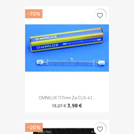
−70%
favorite_border
OMNILUX 117mm Za CLS-41...
3,98 €
13,27 €
−20%
favorite_border