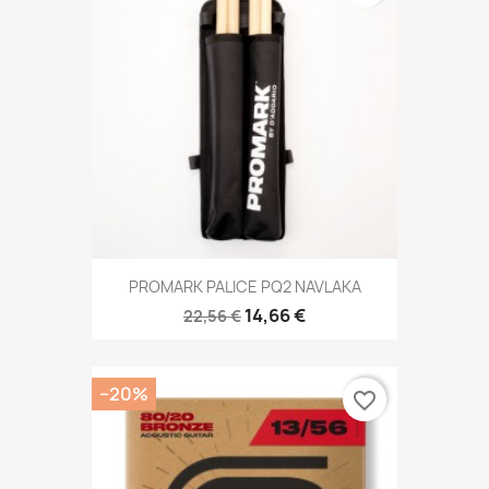
PROMARK PALICE PQ2 NAVLAKA
14,66 €
22,56 €
−20%
favorite_border