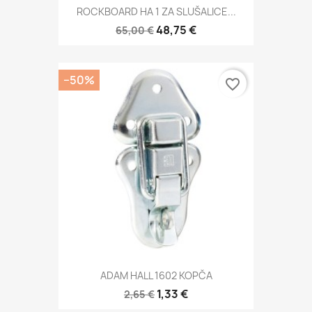
ROCKBOARD HA 1 ZA SLUŠALICE...
48,75 €
65,00 €
−50%
favorite_border
ADAM HALL 1602 KOPČA
1,33 €
2,65 €