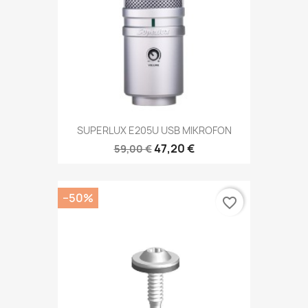
SUPERLUX E205U USB MIKROFON
47,20 €
59,00 €
−50%
favorite_border