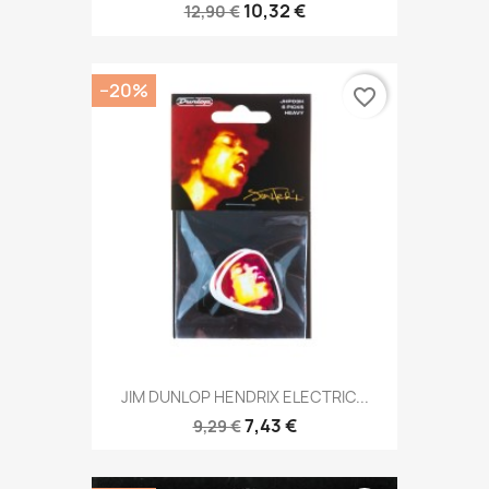
10,32 €
12,90 €
−20%
favorite_border
JIM DUNLOP HENDRIX ELECTRIC...
7,43 €
9,29 €