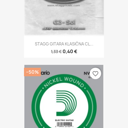
STAGG GITARA KLASIČNA CL...
0,40 €
1,33 €
−50%
favorite_border