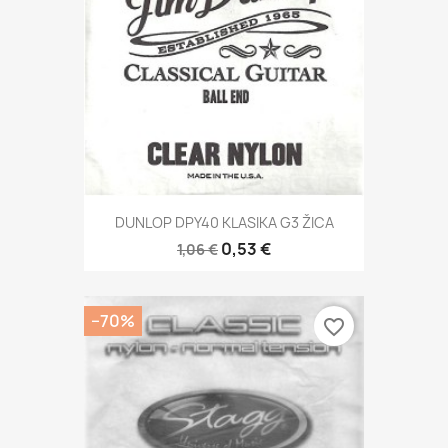
DUNLOP DPY40 KLASIKA G3 ŽICA
0,53 €
1,06 €
−70%
favorite_border