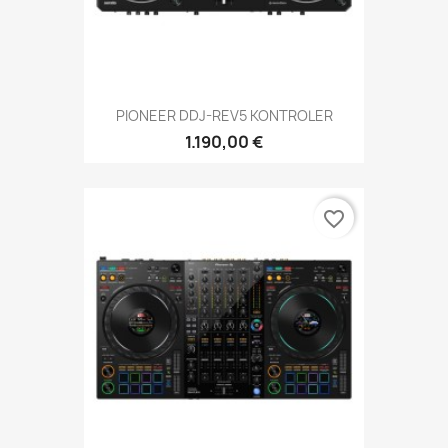
PIONEER DDJ-REV5 KONTROLER
1.190,00 €
favorite_border