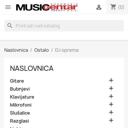
shopping_cart


(0)
search
Naslovnica
Ostalo
DJ oprema
NASLOVNICA

Gitare

Bubnjevi

Klavijature

Mikrofoni

Slušalice

Razglasi