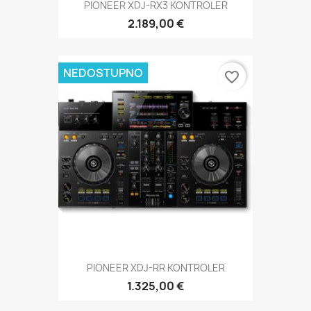
PIONEER XDJ-RX3 KONTROLER
2.189,00 €
NEDOSTUPNO
favorite_border
PIONEER XDJ-RR KONTROLER
1.325,00 €