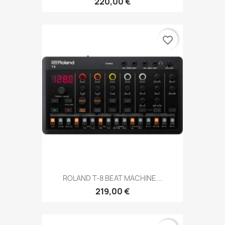
220,00 €
favorite_border
ROLAND T-8 BEAT MACHINE...
219,00 €