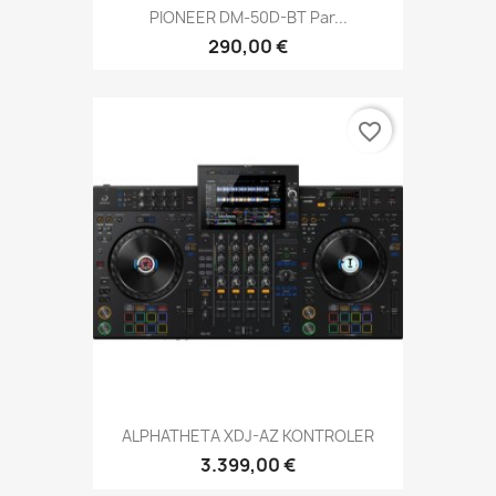
PIONEER DM-50D-BT Par...
290,00 €
favorite_border
ALPHATHETA XDJ-AZ KONTROLER
3.399,00 €