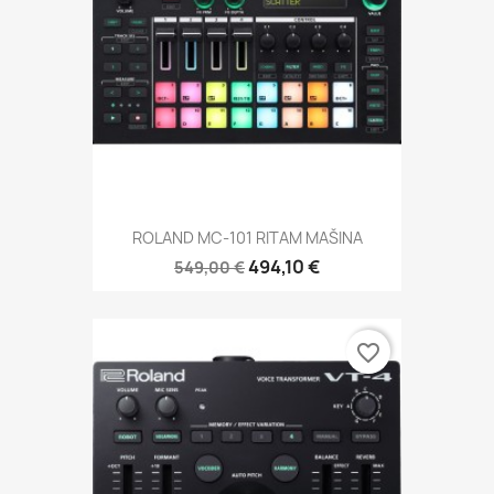
ROLAND MC-101 RITAM MAŠINA
494,10 €
549,00 €
favorite_border