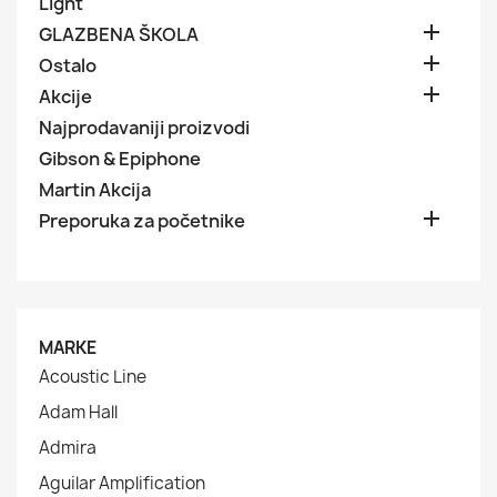
Light

GLAZBENA ŠKOLA

Ostalo

Akcije
Najprodavaniji proizvodi
Gibson & Epiphone
Martin Akcija

Preporuka za početnike
MARKE
Acoustic Line
Adam Hall
Admira
Aguilar Amplification