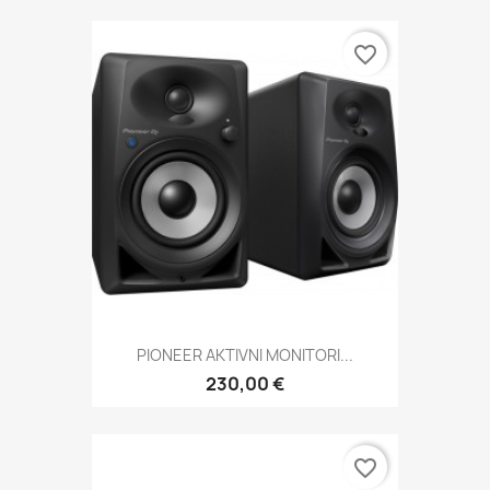
favorite_border
PIONEER AKTIVNI MONITORI...
230,00 €
favorite_border