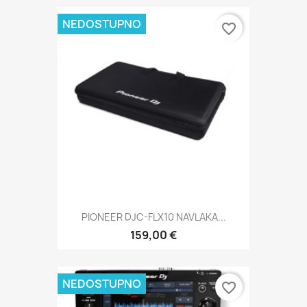
NEDOSTUPNO
favorite_border
PIONEER DJC-FLX10 NAVLAKA...
159,00 €
NEDOSTUPNO
favorite_border