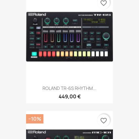
favorite_border
ROLAND TR-6S RHYTHM...
449,00 €
−10%
favorite_border