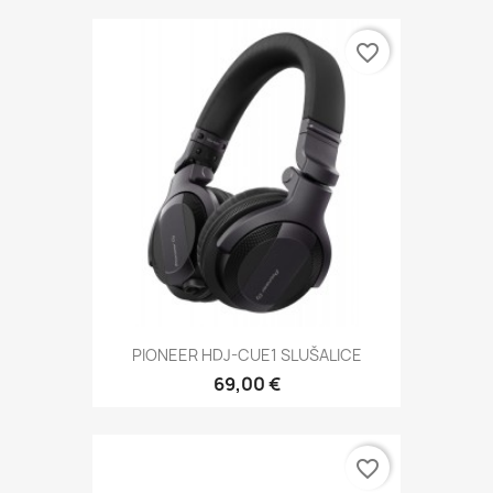
favorite_border
PIONEER HDJ-CUE1 SLUŠALICE
69,00 €
favorite_border