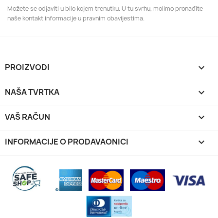
Možete se odjaviti u bilo kojem trenutku. U tu svrhu, molimo pronađite
naše kontakt informacije u pravnim obavijestima.
PROIZVODI

NAŠA TVRTKA

VAŠ RAČUN

INFORMACIJE O PRODAVAONICI
keyboard_arrow_down