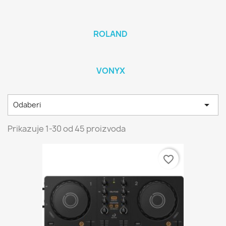
ROLAND
VONYX

Odaberi
Prikazuje 1-30 od 45 proizvoda
favorite_border