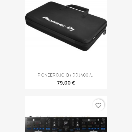
PIONEER DJC-B / DDJ400 /...
79,00 €
favorite_border