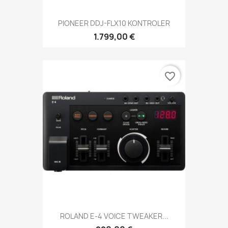
PIONEER DDJ-FLX10 KONTROLER
1.799,00 €
favorite_border
ROLAND E-4 VOICE TWEAKER...