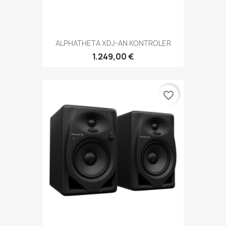
ALPHATHETA XDJ-AN KONTROLER
1.249,00 €
favorite_border