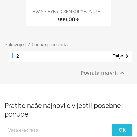
EVANS HYBRID SENSORY BUNDLE...
999,00 €
Prikazuje 1-30 od 45 proizvoda
1

Dalje
2
Povratak na vrh

Pratite naše najnovije vijesti i posebne
ponude