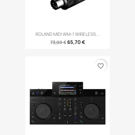
ROLAND MIDI WM-1 WIRELESS...
65,70 €
73,00 €
favorite_border