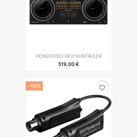
PIONEER DDJ-REV1 KONTROLER
319,00 €
−10%
favorite_border