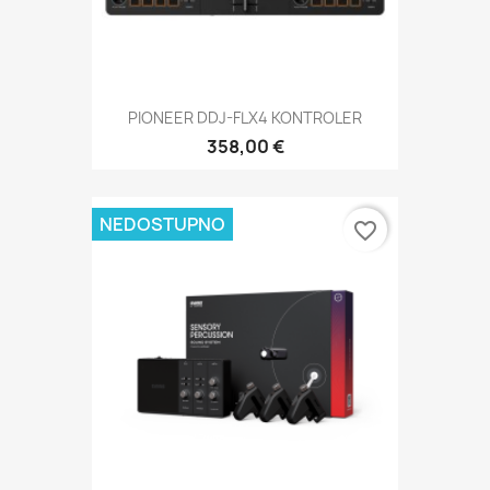
PIONEER DDJ-FLX4 KONTROLER
358,00 €
NEDOSTUPNO
favorite_border