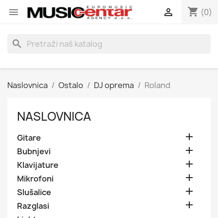
shopping_cart


(0)
search
Naslovnica
Ostalo
DJ oprema
Roland
NASLOVNICA

Gitare

Bubnjevi

Klavijature

Mikrofoni

Slušalice

Razglasi