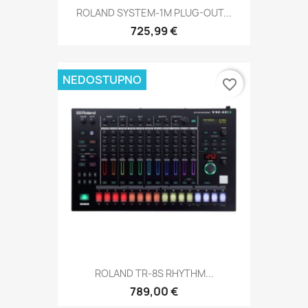
ROLAND SYSTEM-1M PLUG-OUT...
725,99 €
NEDOSTUPNO
favorite_border
ROLAND TR-8S RHYTHM...
789,00 €