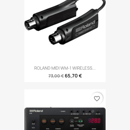
ROLAND MIDI WM-1 WIRELESS...
65,70 €
73,00 €
favorite_border