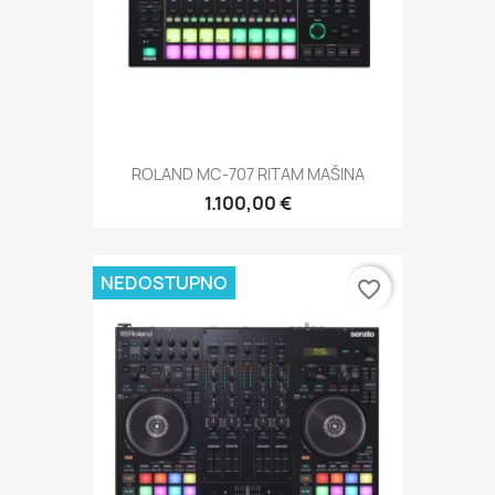
ROLAND MC-707 RITAM MAŠINA
1.100,00 €
NEDOSTUPNO
favorite_border