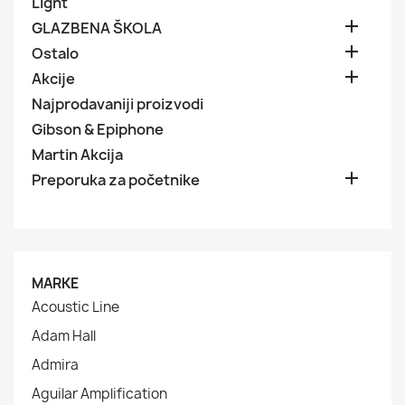
Light

GLAZBENA ŠKOLA

Ostalo

Akcije
Najprodavaniji proizvodi
Gibson & Epiphone
Martin Akcija

Preporuka za početnike
MARKE
Acoustic Line
Adam Hall
Admira
Aguilar Amplification