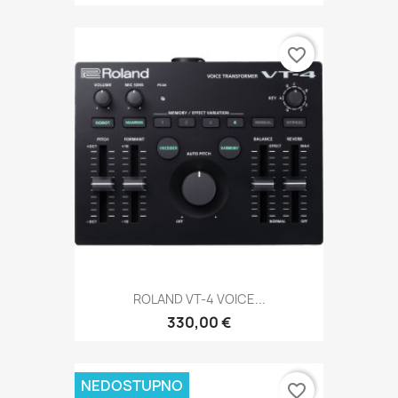
favorite_border
ROLAND VT-4 VOICE...
330,00 €
NEDOSTUPNO
favorite_border