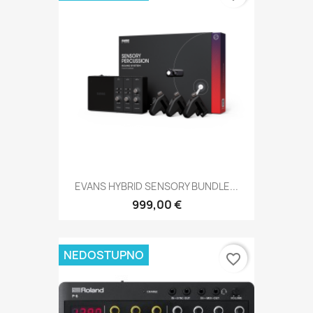
EVANS HYBRID SENSORY BUNDLE...
999,00 €
NEDOSTUPNO
favorite_border