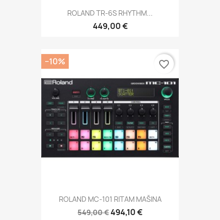
ROLAND TR-6S RHYTHM...
449,00 €
−10%
favorite_border
ROLAND MC-101 RITAM MAŠINA
494,10 €
549,00 €