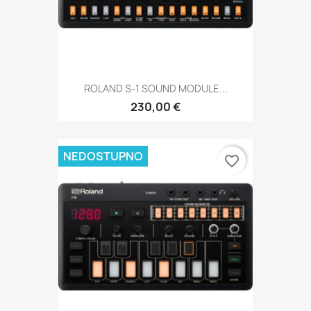
ROLAND S-1 SOUND MODULE...
230,00 €
NEDOSTUPNO
favorite_border