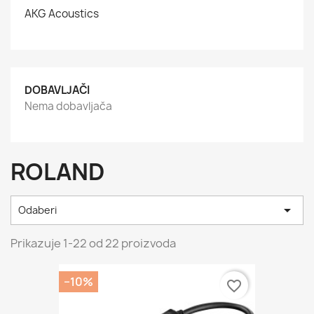
AKG Acoustics
DOBAVLJAČI
Nema dobavljača
ROLAND

Odaberi
Prikazuje 1-22 od 22 proizvoda
−10%
favorite_border