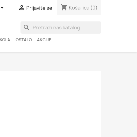
shopping_cart


Košarica
(0)
Prijavite se
search
ŠKOLA
OSTALO
AKCIJE