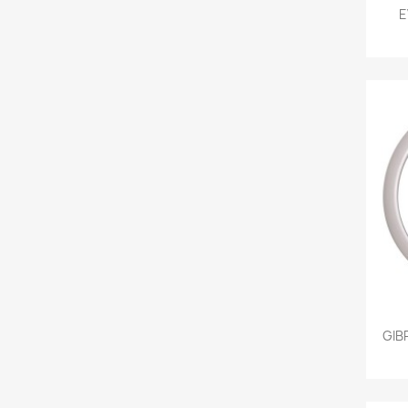
E
GIB