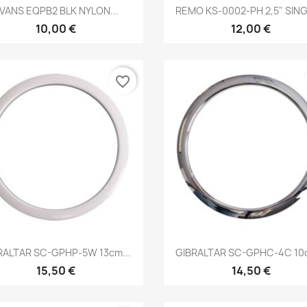
Brzi pregled
Brzi pregled


VANS EQPB2 BLK NYLON...
REMO KS-0002-PH 2,5" SINGL
10,00 €
12,00 €
favorite_border
Brzi pregled
Brzi pregled


RALTAR SC-GPHP-5W 13cm...
GIBRALTAR SC-GPHC-4C 10c
15,50 €
14,50 €