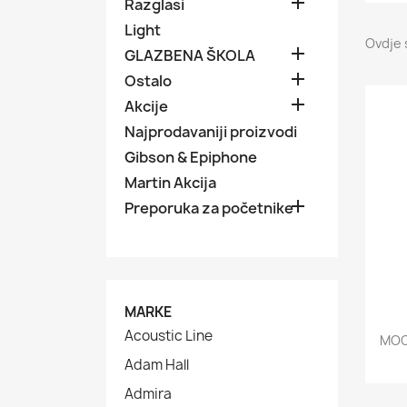

Razglasi
Light
Ovdje 

GLAZBENA ŠKOLA

Ostalo

Akcije
Najprodavaniji proizvodi
Gibson & Epiphone
Martin Akcija

Preporuka za početnike
MARKE
Acoustic Line
MOO
Adam Hall
Admira