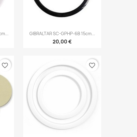
Brzi pregled

m...
GIBRALTAR SC-GPHP-6B 15cm...
20,00 €
favorite_border
favorite_border