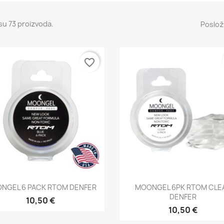
su 73 proizvoda.
Posloži
favorite_border
Brzi pregled
Brzi pregled


NGEL 6 PACK RTOM DENFER
MOONGEL 6PK RTOM CLE
DENFER
10,50 €
10,50 €