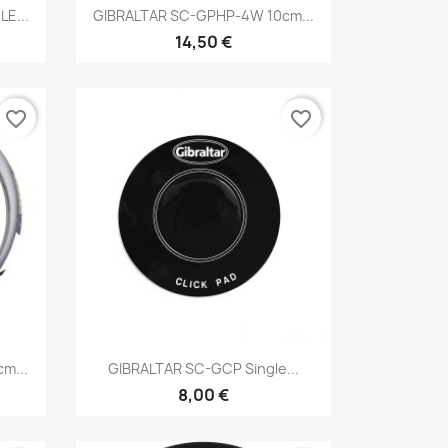
Brzi pregled

E...
GIBRALTAR SC-GPHP-4W 10cm...
14,50 €
favorite_border
favorite_border
Brzi pregled

m...
GIBRALTAR SC-GCP Single...
8,00 €