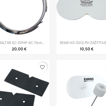
Brzi pregled
Brzi pregled


RALTAR SC-GPHP-6C 15cm...
REMO KS-0012-PH ZAŠTITA B
20,00 €
10,50 €
favorite_border