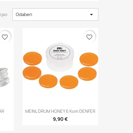

 po:
Odaberi
favorite_border
favorite_border
Brzi pregled

AR
MEINL DRUM HONEY 6 Kom DENFER
9,90 €