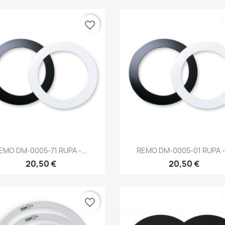
favorite_border
Brzi pregled
Brzi pregled


EMO DM-0005-71 RUPA -...
REMO DM-0005-01 RUPA -.
20,50 €
20,50 €
favorite_border