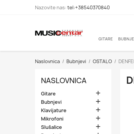
Nazovite nas:
tel:+38540370840
GITARE
BUBNJE
Naslovnica
Bubnjevi
OSTALO
DENFER
D
NASLOVNICA

Gitare

Bubnjevi

Klavijature

Mikrofoni

Slušalice