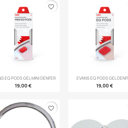
favorite_border
Brzi pregled
Brzi pregled


S EQ PODS GEL MINI DENFER
EVANS EQ PODS GEL DEN
19,00 €
19,00 €
favorite_border