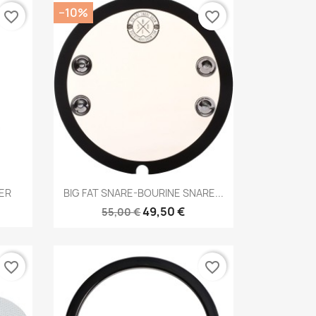
−10%
favorite_border
favorite_border
Brzi pregled

FER
BIG FAT SNARE-BOURINE SNARE...
49,50 €
55,00 €
favorite_border
favorite_border