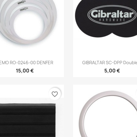
Brzi pregled
Brzi pregled


EMO RO-0246-00 DENFER
GIBRALTAR SC-DPP Double
15,00 €
5,00 €
favorite_border