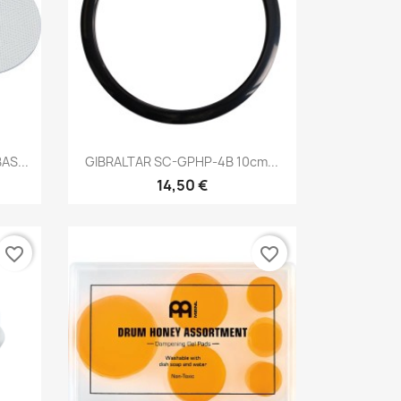
Brzi pregled

AS...
GIBRALTAR SC-GPHP-4B 10cm...
14,50 €
favorite_border
favorite_border