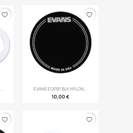
favorite_border
favorite_border
Brzi pregled

..
EVANS EQPB1 BLK NYLON...
10,00 €
favorite_border
favorite_border