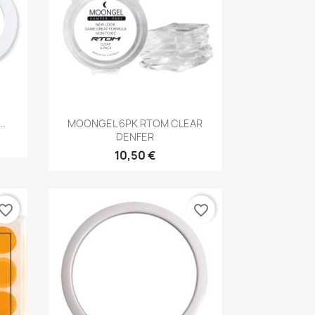
Brzi pregled

..
MOONGEL 6PK RTOM CLEAR
DENFER
10,50 €
vorite_border
favorite_border