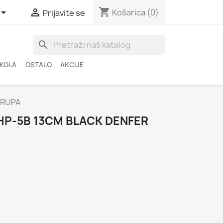
shopping_cart


Košarica
(0)
Prijavite se
search
ŠKOLA
OSTALO
AKCIJE
 RUPA
HP-5B 13CM BLACK DENFER