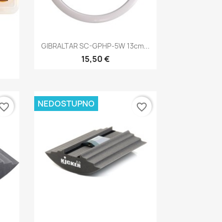
Brzi pregled

GIBRALTAR SC-GPHP-5W 13cm...
15,50 €
NEDOSTUPNO
vorite_border
favorite_border