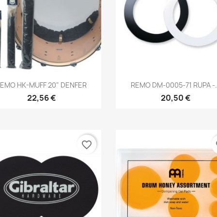
Brzi pregled
Brzi pregled


EMO HK-MUFF 20" DENFER
REMO DM-0005-71 RUPA -.
22,56 €
20,50 €
favorite_border
fa