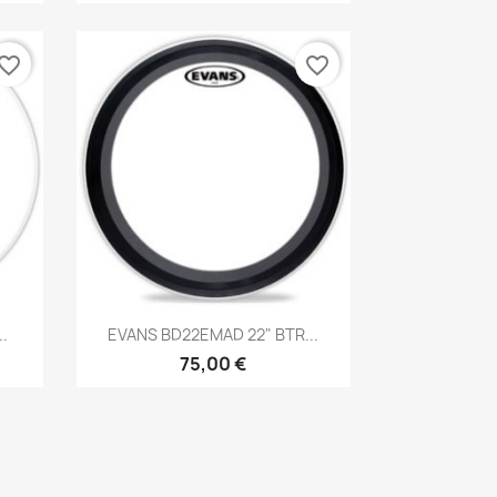
vorite_border
favorite_border
Brzi pregled

.
EVANS BD22EMAD 22" BTR...
75,00 €