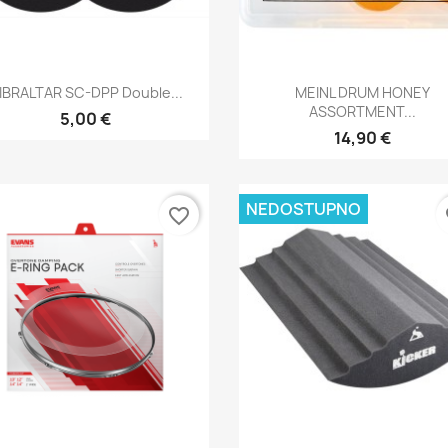
Brzi pregled
Brzi pregled


IBRALTAR SC-DPP Double...
MEINL DRUM HONEY
ASSORTMENT...
5,00 €
14,90 €
NEDOSTUPNO
favorite_border
fa