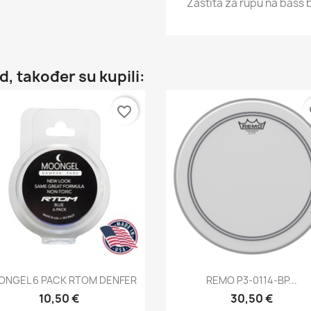
Zaštita za rupu na bass 
d, također su kupili:
favorite_border
fa
Brzi pregled
Brzi pregled


NGEL 6 PACK RTOM DENFER
REMO P3-0114-BP...
10,50 €
30,50 €