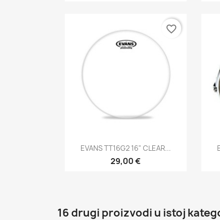
favorite_border
Brzi pregled

EVANS TT16G2 16" CLEAR...
29,00 €
16 drugi proizvodi u istoj katego