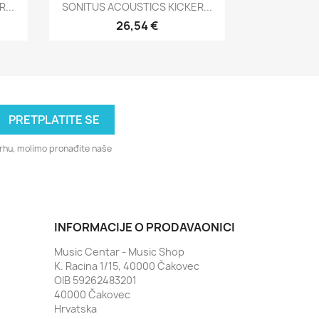
Brzi pregled

...
SONITUS ACOUSTICS KICKER...
26,54 €
svrhu, molimo pronađite naše
INFORMACIJE O PRODAVAONICI
Music Centar - Music Shop
K. Racina 1/15, 40000 Čakovec
OIB 59262483201
40000 Čakovec
Hrvatska