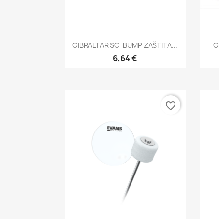
Brzi pregled

GIBRALTAR SC-BUMP ZAŠTITA...
G
6,64 €
favorite_border