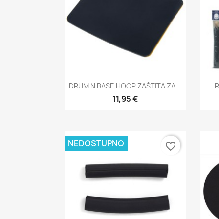
Brzi pregled

DRUM N BASE HOOP ZAŠTITA ZA...
R
11,95 €
NEDOSTUPNO
favorite_border