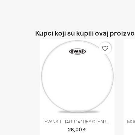
Kupci koji su kupili ovaj proizvo
favorite_border
Brzi pregled

EVANS TT14GR 14" RES CLEAR...
MOO
28,00 €