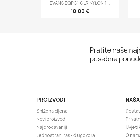
Brzi pregled

EVANS EQPC1 CLR NYLON 1...
10,00 €
Pratite naše najn
posebne ponud
PROIZVODI
NAŠA
Snižena cijena
Dostav
Novi proizvodi
Privatn
Najprodavaniji
Uvjeti
Jednostrani raskid ugovora
O nam