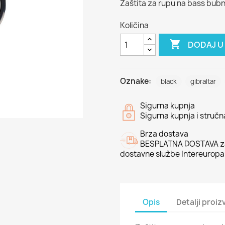
Zaštita za rupu na bass bubn
Količina

DODAJ U
Oznake:
black
gibraltar
Sigurna kupnja
Sigurna kupnja i struč
Brza dostava
BESPLATNA DOSTAVA za
dostavne službe Intereuropa
Opis
Detalji proi