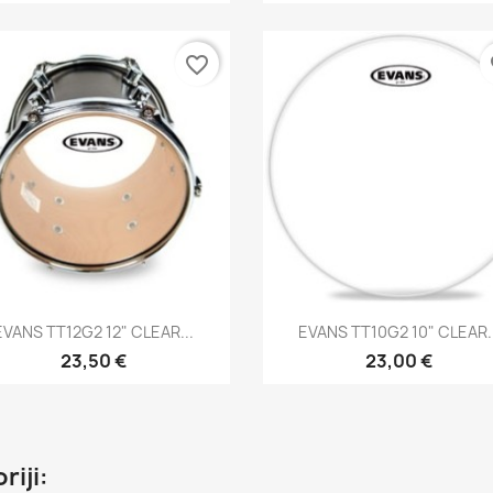
favorite_border
fa
Brzi pregled
Brzi pregled


EVANS TT12G2 12" CLEAR...
EVANS TT10G2 10" CLEAR..
23,50 €
23,00 €
riji: