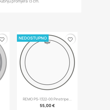
bubnju promjera 13 cm.
NEDOSTUPNO
vorite_border
favorite_border
Brzi pregled

REMO PS-1322-00 Pinstripe...
55,00 €