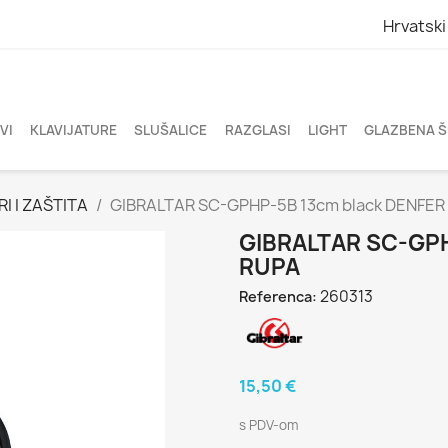
Hrvatski
VI
KLAVIJATURE
SLUŠALICE
RAZGLASI
LIGHT
GLAZBENA 
I I ZAŠTITA
GIBRALTAR SC-GPHP-5B 13cm black DENFER
GIBRALTAR SC-GP
RUPA
260313
Referenca:
15,50 €
s PDV-om