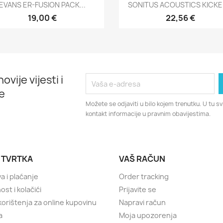
Brzi pregled
Brzi pregled


EVANS ER-FUSION PACK...
SONITUS ACOUSTICS KICKER
19,00 €
22,56 €
ovije vijesti i
e
Možete se odjaviti u bilo kojem trenutku. U tu 
kontakt informacije u pravnim obavijestima.
 TVRTKA
VAŠ RAČUN
a i plaćanje
Order tracking
ost i kolačići
Prijavite se
 korištenja za online kupovinu
Napravi račun
a
Moja upozorenja