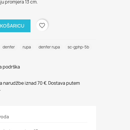
ju promjera 13 cm.
favorite_border
 KOŠARICU
denfer
rupa
denfer rupa
sc-gphp-5b
na podrška
 narudžbe iznad 70 €. Dostava putem
.
zvoda