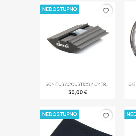
NEDOSTUPNO
favorite_border
Brzi pregled

SONITUS ACOUSTICS KICKER...
GIB
30,00 €
NEDOSTUPNO
NE
favorite_border