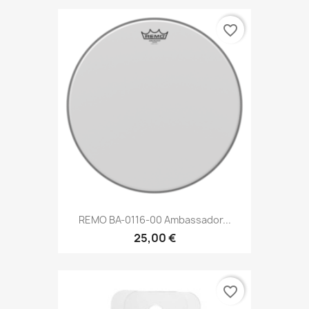
favorite_border
REMO BA-0116-00 Ambassador...
25,00 €
favorite_border