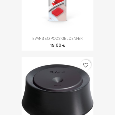
EVANS EQ PODS GEL DENFER
19,00 €
favorite_border