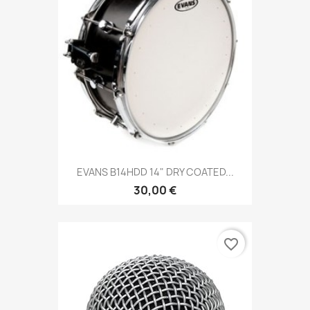
EVANS B14HDD 14" DRY COATED...
30,00 €
favorite_border