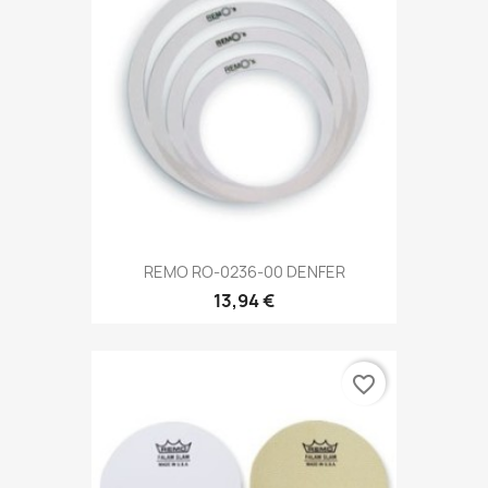
REMO RO-0236-00 DENFER
13,94 €
favorite_border