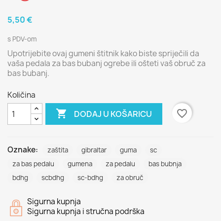
5,50 €
s PDV-om
Upotrijebite ovaj gumeni štitnik kako biste spriječili da
vaša pedala za bas bubanj ogrebe ili ošteti vaš obruč za
bas bubanj.
Količina

favorite_border
DODAJ U KOŠARICU
Oznake:
zaštita
gibraltar
guma
sc
za bas pedalu
gumena
za pedalu
bas bubnja
bdhg
scbdhg
sc-bdhg
za obruč
Sigurna kupnja
Sigurna kupnja i stručna podrška