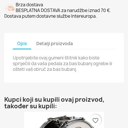
Brza dostava
BESPLATNA DOSTAVA za narudžbe iznad 70 €.
Dostava putem dostavne službe Intereuropa.
Opis
Detalji proizvoda
Upotrijebite ovaj gumeni štitnik kako biste
spriječili da vaša pedala za bas bubanj ogrebe ili
ošteti vaš obruč za bas bubanj.
Kupci koji su kupili ovaj proizvod,
također su kupili:
favorite_border