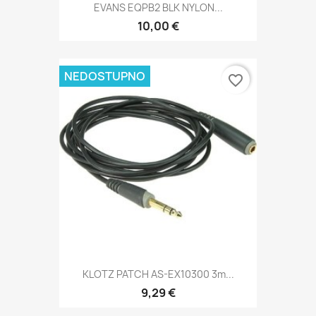
EVANS EQPB2 BLK NYLON...
10,00 €
NEDOSTUPNO
favorite_border
KLOTZ PATCH AS-EX10300 3m...
9,29 €