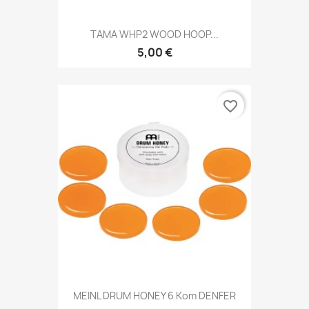
TAMA WHP2 WOOD HOOP...
5,00 €
favorite_border
MEINL DRUM HONEY 6 Kom DENFER