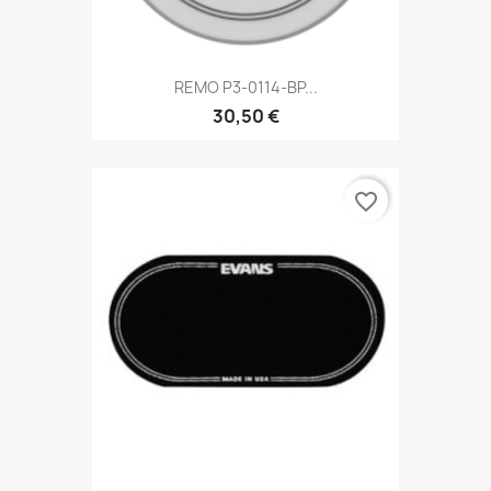
REMO P3-0114-BP...
30,50 €
favorite_border