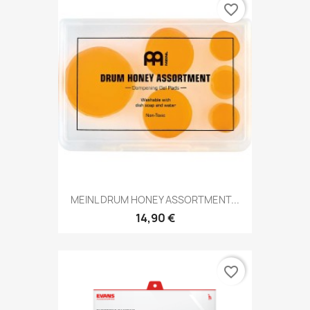
favorite_border
MEINL DRUM HONEY ASSORTMENT...
14,90 €
favorite_border