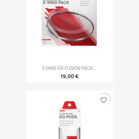
EVANS ER-FUSION PACK...
19,00 €
favorite_border