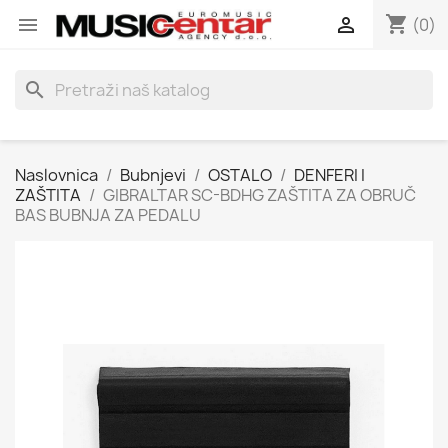
shopping_cart


(0)
search
Naslovnica
Bubnjevi
OSTALO
DENFERI I
ZAŠTITA
GIBRALTAR SC-BDHG ZAŠTITA ZA OBRUČ
BAS BUBNJA ZA PEDALU