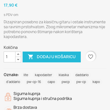
17,90 €
s PDV-om
Dizajniran posebno za klasičnu gitaru i ostale instrumente
sa ravnim prstohvatom. Zbog mikrometar mehanizma nije
potrebno ponovno štimanje nakon korištenja
kapodastera.
Količina

favorite_border
DODAJ U KOŠARICU
Oznake:
lite
kapodaster
klasika
daddario
d'addario
pw-cp-16
capo
pwcp
pw-cp
kapo
Sigurna kupnja
Sigurna kupnja i stručna podrška
Brza dostava