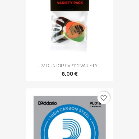
JIM DUNLOP PVP112 VARIETY...
8,00 €
favorite_border