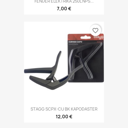
FENDER ELEKTRIKA 250L NPS...
7,00 €
favorite_border
STAGG SCPX-CU BK KAPODASTER
12,00 €