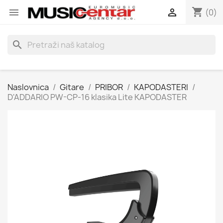
shopping_cart


(0)
search
Naslovnica
Gitare
PRIBOR
KAPODASTERI
D'ADDARIO PW-CP-16 klasika Lite KAPODASTER