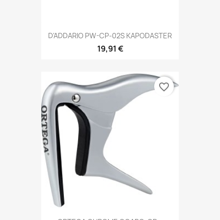
D'ADDARIO PW-CP-02S KAPODASTER
19,91 €
favorite_border