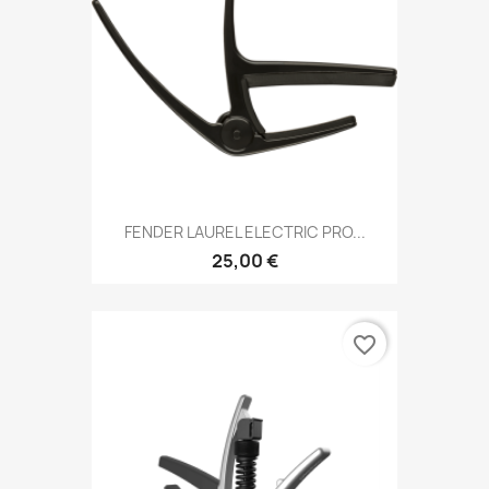
FENDER LAUREL ELECTRIC PRO...
25,00 €
favorite_border