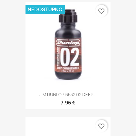
NEDOSTUPNO
favorite_border
JIM DUNLOP 6532 02 DEEP...
7,96 €
favorite_border