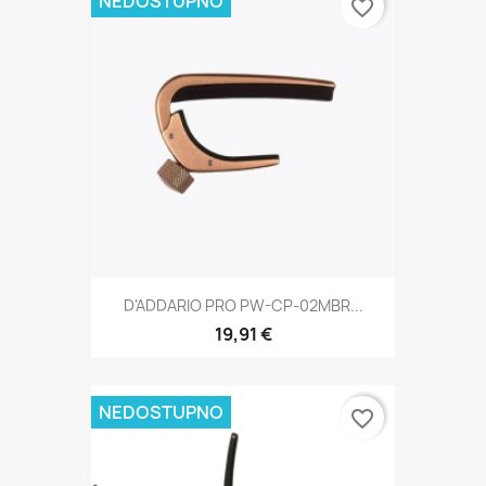
NEDOSTUPNO
favorite_border
D'ADDARIO PRO PW-CP-02MBR...
19,91 €
NEDOSTUPNO
favorite_border