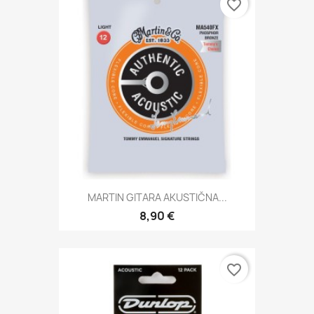
favorite_border
MARTIN GITARA AKUSTIČNA...
8,90 €
favorite_border