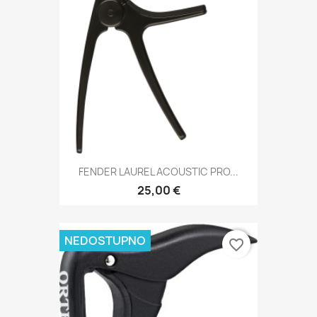
FENDER LAUREL ACOUSTIC PRO...
25,00 €
NEDOSTUPNO
favorite_border