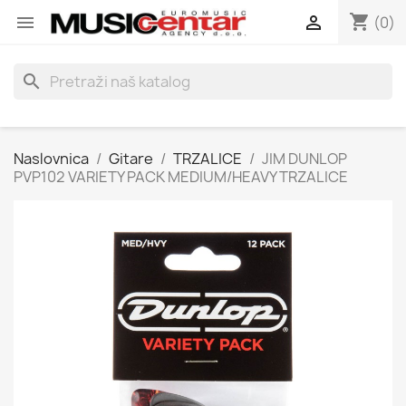
shopping_cart


(0)
search
Naslovnica
Gitare
TRZALICE
JIM DUNLOP
PVP102 VARIETY PACK MEDIUM/HEAVY TRZALICE