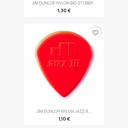
JIM DUNLOP NYLON BIG STUBBY...
1,30 €
favorite_border
JIM DUNLOP NYLON JAZZ III...
1,10 €