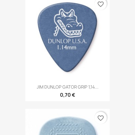
favorite_border
JIM DUNLOP GATOR GRIP 1,14...
0,70 €
favorite_border