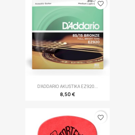
favorite_border
D'ADDARIO AKUSTIKA EZ920...
8,50 €
favorite_border