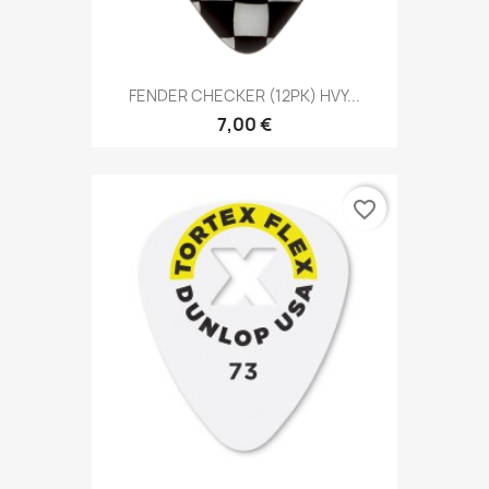
FENDER CHECKER (12PK) HVY...
7,00 €
favorite_border