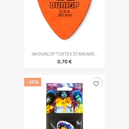
JIM DUNLOP TORTEX STANDARD...
0,70 €
−20%
favorite_border