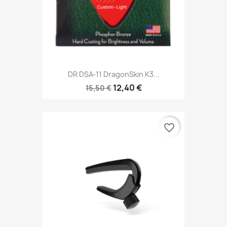
DR DSA-11 DragonSkin K3...
12,40 €
15,50 €
favorite_border