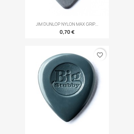
JIM DUNLOP NYLON MAX GRIP...
0,70 €
favorite_border