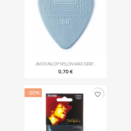
JIM DUNLOP NYLON MAX GRIP...
0,70 €
−20%
favorite_border