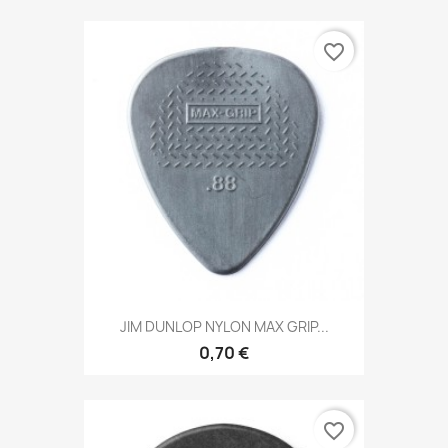
favorite_border
JIM DUNLOP NYLON MAX GRIP...
0,70 €
favorite_border