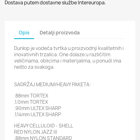
Dostava putem dostavne službe Intereuropa.
Opis
Detalji proizvoda
Dunlop je vodeća tvrtka u proizvodnji kvalitetnih i
inovativnih trzalica. One dolaze u različitim
veličinama, oblicima i materijalima, u ponudi ima
nešto za svakoga.
SADRŽAJ MEDIUM/HEAVY PAKETA:
.88mm TORTEX
.1.0mm TORTEX
.90mm ULTEX SHARP
.1.14mm ULTEX SHARP
HEAVY CELLULOID - SHELL
RED NYLON JAZZ III
.88mm NYLON STANDARD