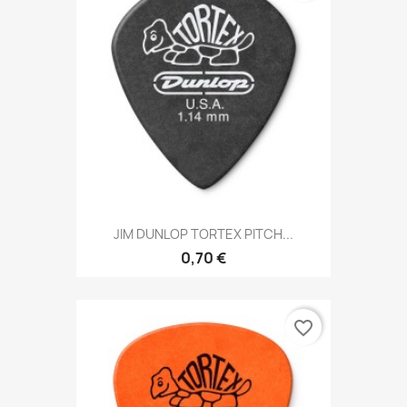
JIM DUNLOP TORTEX PITCH...
0,70 €
favorite_border