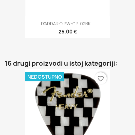
D'ADDARIO PW-CP-02BK...
25,00 €
16 drugi proizvodi u istoj kategoriji:
NEDOSTUPNO
favorite_border