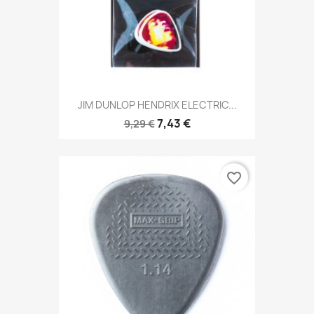
JIM DUNLOP HENDRIX ELECTRIC...
7,43 €
9,29 €
favorite_border