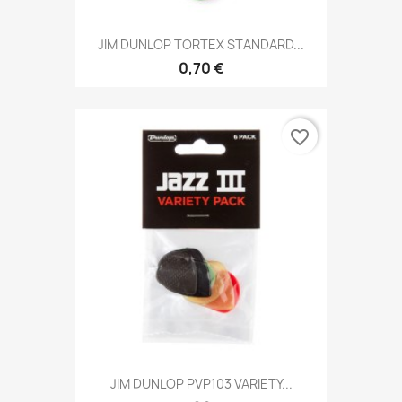
JIM DUNLOP TORTEX STANDARD...
0,70 €
favorite_border
JIM DUNLOP PVP103 VARIETY...