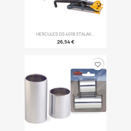
HERCULES GS 401B STALAK...
26,54 €
favorite_border