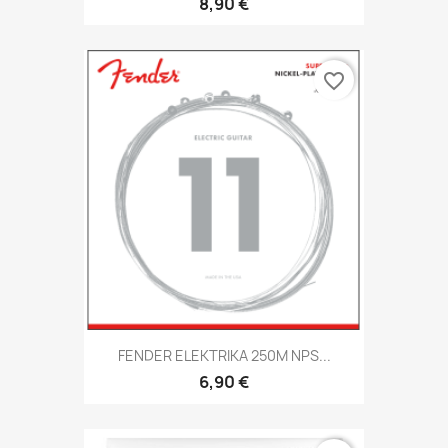
8,90 €
favorite_border
FENDER ELEKTRIKA 250M NPS...
6,90 €