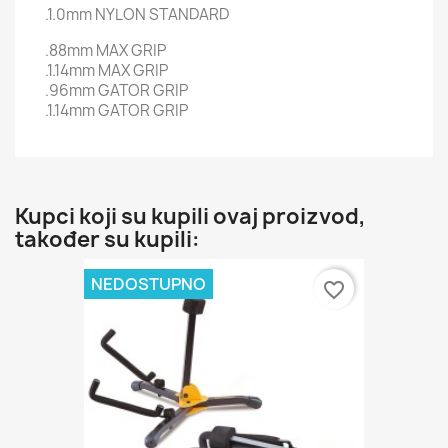
.1.0mm NYLON STANDARD
.88mm MAX GRIP
.1.14mm MAX GRIP
.96mm GATOR GRIP
.1.14mm GATOR GRIP
Kupci koji su kupili ovaj proizvod,
također su kupili:
NEDOSTUPNO
favorite_border