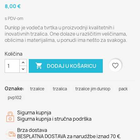
8,00 €
s PDV-om
Dunlop je vodeća tvrtka u proizvodnji kvalitetnih i
inovativnih trzalica. One dolaze u različitim veličinama,
oblicima i materijalima, u ponudi ima nešto za svakoga.
Količina

favorite_border
DODAJ U KOŠARICU
Oznake:
trzalice
trzalica
trzalice jim dunlop
pack
pvp102
Sigurna kupnja
Sigurna kupnja i stručna podrška
Brza dostava
BESPLATNA DOSTAVA za narudžbe iznad 70 €.