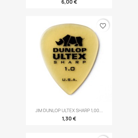
6,00 €
favorite_border
JIM DUNLOP ULTEX SHARP 1,00...
1,30 €