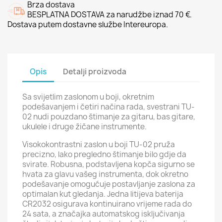
Brza dostava
BESPLATNA DOSTAVA za narudžbe iznad 70 €.
Dostava putem dostavne službe Intereuropa.
Opis
Detalji proizvoda
Sa svijetlim zaslonom u boji, okretnim
podešavanjem i četiri načina rada, svestrani TU-
02 nudi pouzdano štimanje za gitaru, bas gitare,
ukulele i druge žičane instrumente.
Visokokontrastni zaslon u boji TU-02 pruža
precizno, lako pregledno štimanje bilo gdje da
svirate. Robusna, podstavljena kopča sigurno se
hvata za glavu vašeg instrumenta, dok okretno
podešavanje omogućuje postavljanje zaslona za
optimalan kut gledanja. Jedna litijeva baterija
CR2032 osigurava kontinuirano vrijeme rada do
24 sata, a značajka automatskog isključivanja