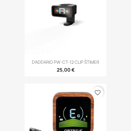
D'ADDARIO PW-CT-12 CLIP ŠTIMER
25,00 €
favorite_border