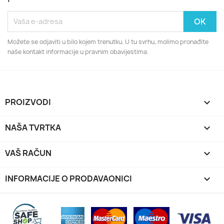
Možete se odjaviti u bilo kojem trenutku. U tu svrhu, molimo pronađite
naše kontakt informacije u pravnim obavijestima.
PROIZVODI

NAŠA TVRTKA

VAŠ RAČUN

INFORMACIJE O PRODAVAONICI
keyboard_arrow_down