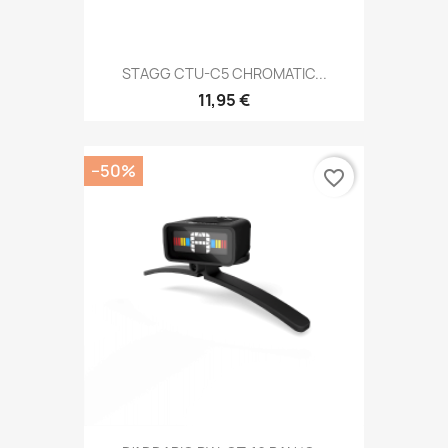
STAGG CTU-C5 CHROMATIC...
11,95 €
−50%
favorite_border