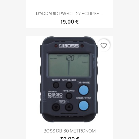
D'ADDARIO PW-CT-27 ECLIPSE...
19,00 €
favorite_border
BOSS DB-30 METRONOM