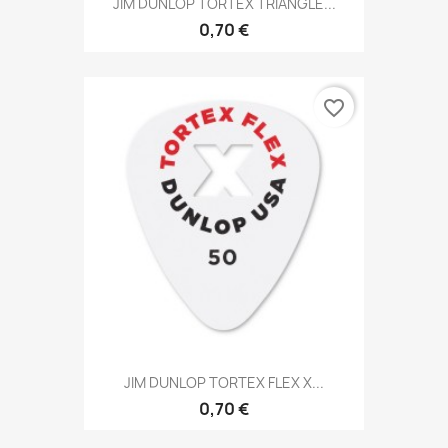
JIM DUNLOP TORTEX TRIANGLE...
0,70 €
favorite_border
JIM DUNLOP TORTEX FLEX X...
0,70 €