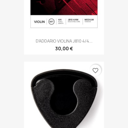
D'ADDARIO VIOLINA J810 4/4...
30,00 €
favorite_border