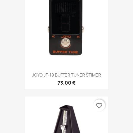
JOYO JF-19 BUFFER TUNER ŠTIMER
73,00 €
favorite_border