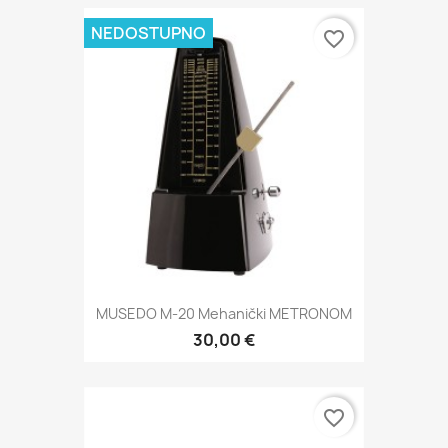
NEDOSTUPNO
favorite_border
MUSEDO M-20 Mehanički METRONOM
30,00 €
favorite_border