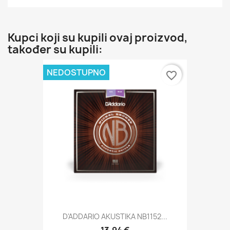
Kupci koji su kupili ovaj proizvod,
također su kupili:
NEDOSTUPNO
favorite_border
D'ADDARIO AKUSTIKA NB1152...