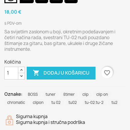
18,00 €
s PDV-om
Sa svijetlim zaslonom u boji, okretnim podešavanjem i
četiri načina rada, svestrani TU-02 nudi pouzdano
štimanje za gitaru, bas gitare, ukulele i druge žičane
instrumente.
Količina

favorite_border
DODAJ U KOŠARICU
Oznake:
BOSS
tuner
štimer
clip
clip on
chromatic
clipon
tu 02
tu02
tu-02.tu-2
tu2
Sigurna kupnja
Sigurna kupnja i stručna podrška