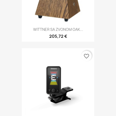
WITTNER SA ZVONOM OAK...
205,72 €
favorite_border