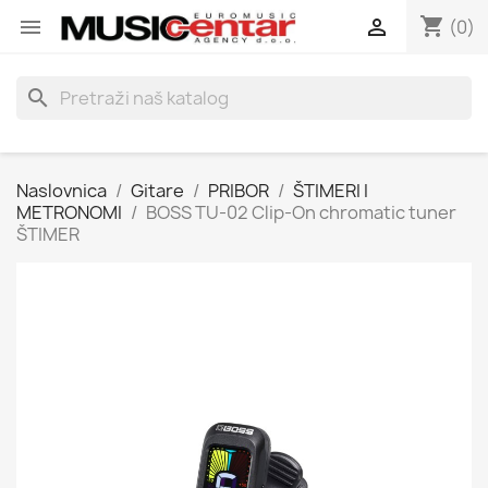
shopping_cart


(0)
search
Naslovnica
Gitare
PRIBOR
ŠTIMERI I
METRONOMI
BOSS TU-02 Clip-On chromatic tuner
ŠTIMER