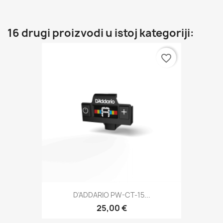
16 drugi proizvodi u istoj kategoriji:
favorite_border
D'ADDARIO PW-CT-15...
25,00 €