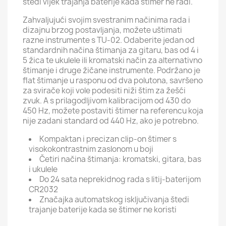
štedi vijek trajanja baterije kada štimer ne radi.
Zahvaljujući svojim svestranim načinima rada i
dizajnu brzog postavljanja, možete uštimati
razne instrumente s TU-02. Odaberite jedan od
standardnih načina štimanja za gitaru, bas od 4 i
5 žica te ukulele ili kromatski način za alternativno
štimanje i druge žičane instrumente. Podržano je
flat štimanje u rasponu od dva polutona, savršeno
za svirače koji vole podesiti niži štim za žešći
zvuk. A s prilagodljivom kalibracijom od 430 do
450 Hz, možete postaviti štimer na referencu koja
nije zadani standard od 440 Hz, ako je potrebno.
Kompaktan i precizan clip-on štimer s
visokokontrastnim zaslonom u boji
Četiri načina štimanja: kromatski, gitara, bas
i ukulele
Do 24 sata neprekidnog rada s litij-baterijom
CR2032
Značajka automatskog isključivanja štedi
trajanje baterije kada se štimer ne koristi