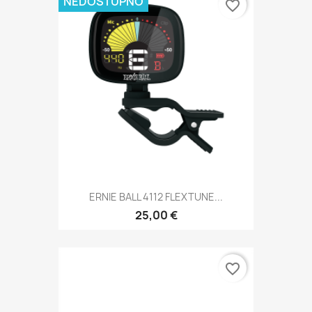
NEDOSTUPNO
favorite_border
ERNIE BALL 4112 FLEXTUNE...
25,00 €
favorite_border