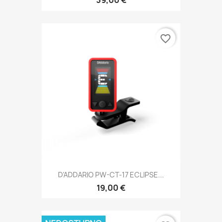
39,00 €
favorite_border
D'ADDARIO PW-CT-17 ECLIPSE...
19,00 €