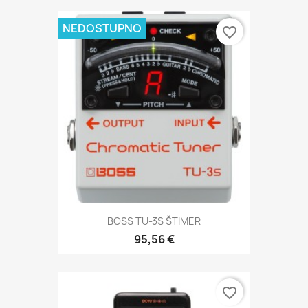
NEDOSTUPNO
favorite_border
BOSS TU-3S ŠTIMER
95,56 €
favorite_border