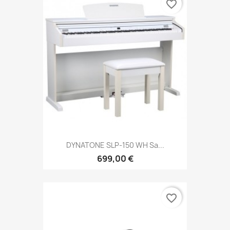
favorite_border
DYNATONE SLP-150 WH Sa...
699,00 €
favorite_border