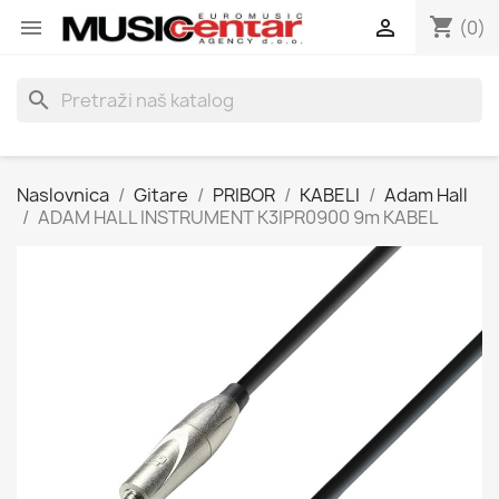
shopping_cart


(0)
search
Naslovnica
Gitare
PRIBOR
KABELI
Adam Hall
ADAM HALL INSTRUMENT K3IPR0900 9m KABEL