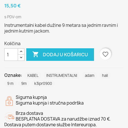
15,50 €
s PDV-om
Instrumentalni kabel dužine 9 metara sa jednim ravnim i
jednim kutnim jackom.
Količina

favorite_border
DODAJ U KOŠARICU
Oznake:
KABEL
INSTRUMENTALNI
adam
hall
9 m
9m
k3ipr0900
Sigurna kupnja
Sigurna kupnja i stručna podrška
Brza dostava
BESPLATNA DOSTAVA za narudžbe iznad 70 €.
Dostava putem dostavne službe Intereuropa.