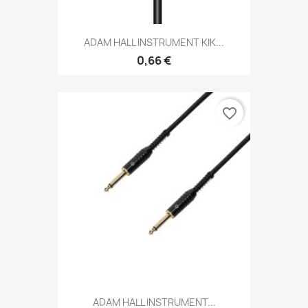
ADAM HALL INSTRUMENT KIK...
0,66 €
favorite_border
ADAM HALL INSTRUMENT...