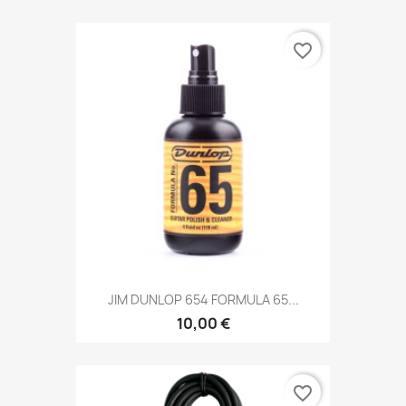
favorite_border
JIM DUNLOP 654 FORMULA 65...
10,00 €
favorite_border