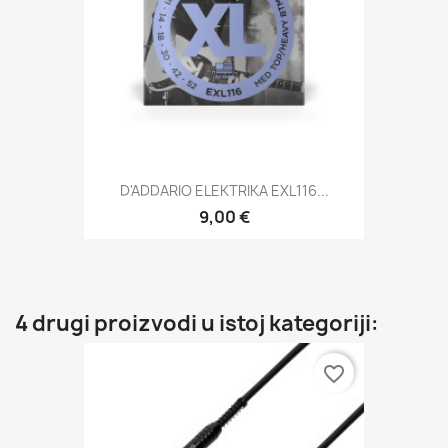
D'ADDARIO ELEKTRIKA EXL116...
9,00 €
4 drugi proizvodi u istoj kategoriji:
favorite_border