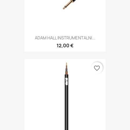
ADAM HALL INSTRUMENTALNI...
12,00 €
favorite_border