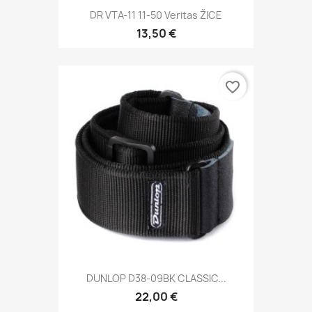
DR VTA-11 11-50 Veritas ŽICE
13,50 €
favorite_border
DUNLOP D38-09BK CLASSIC...
22,00 €