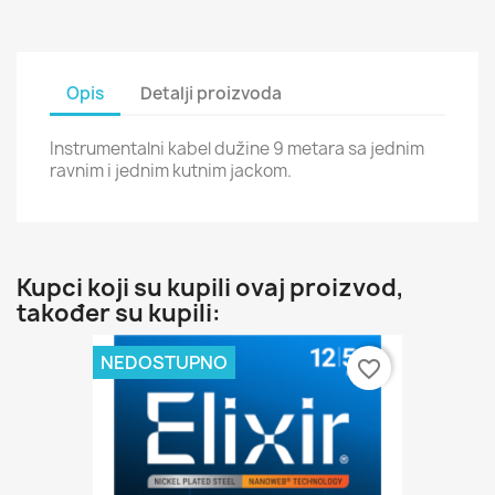
Opis
Detalji proizvoda
Instrumentalni kabel dužine 9 metara sa jednim
ravnim i jednim kutnim jackom.
Kupci koji su kupili ovaj proizvod,
također su kupili:
NEDOSTUPNO
favorite_border