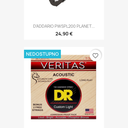
D'ADDARIO PWSPL200 PLANET...
24,90 €
NEDOSTUPNO
favorite_border