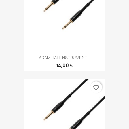
ADAM HALL INSTRUMENT...
14,00 €
favorite_border