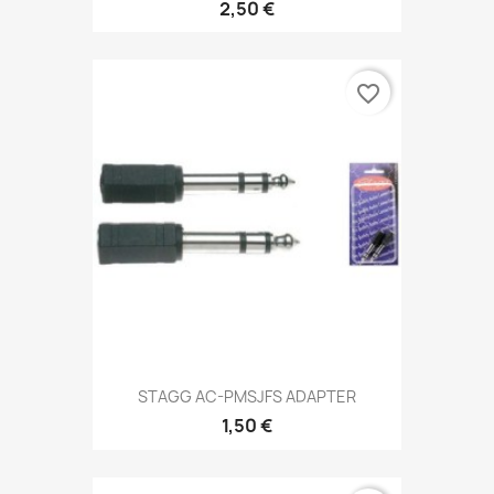
2,50 €
favorite_border
STAGG AC-PMSJFS ADAPTER
1,50 €