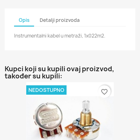
Opis
Detalji proizvoda
Instrumentalni kabel u metraži, 1x022m2.
Kupci koji su kupili ovaj proizvod,
također su kupili:
NEDOSTUPNO
favorite_border