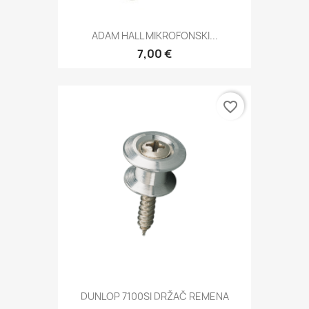
ADAM HALL MIKROFONSKI...
7,00 €
favorite_border
DUNLOP 7100SI DRŽAČ REMENA