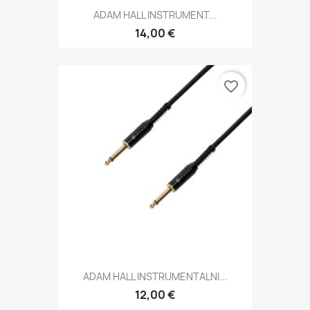
ADAM HALL INSTRUMENT...
14,00 €
favorite_border
ADAM HALL INSTRUMENTALNI...
12,00 €