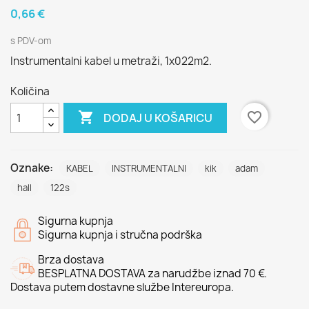
0,66 €
s PDV-om
Instrumentalni kabel u metraži, 1x022m2.
Količina

favorite_border
DODAJ U KOŠARICU
Oznake:
KABEL
INSTRUMENTALNI
kik
adam
hall
122s
Sigurna kupnja
Sigurna kupnja i stručna podrška
Brza dostava
BESPLATNA DOSTAVA za narudžbe iznad 70 €.
Dostava putem dostavne službe Intereuropa.