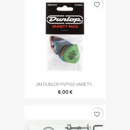
favorite_border
JIM DUNLOP PVP102 VARIETY...
8,00 €
favorite_border