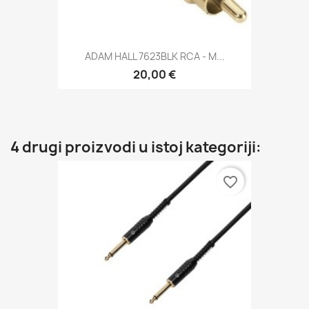
ADAM HALL 7623BLK RCA - M...
20,00 €
4 drugi proizvodi u istoj kategoriji:
favorite_border