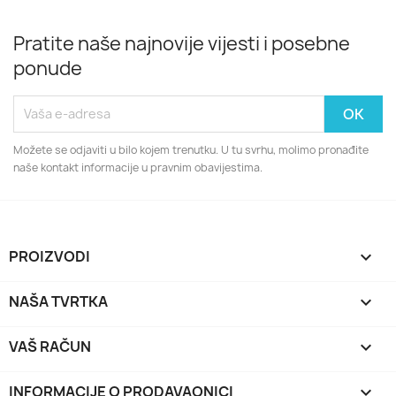
Pratite naše najnovije vijesti i posebne
ponude
Možete se odjaviti u bilo kojem trenutku. U tu svrhu, molimo pronađite
naše kontakt informacije u pravnim obavijestima.
PROIZVODI

NAŠA TVRTKA

VAŠ RAČUN

INFORMACIJE O PRODAVAONICI
keyboard_arrow_down