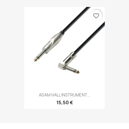
favorite_border
ADAM HALL INSTRUMENT...
15,50 €