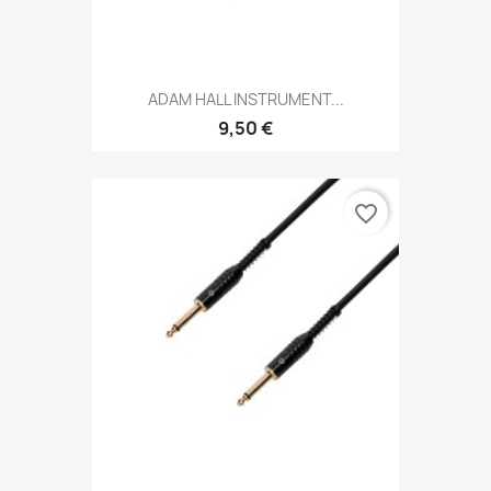
ADAM HALL INSTRUMENT...
9,50 €
favorite_border