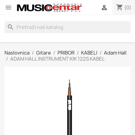
shopping_cart


(0)
search
Naslovnica
Gitare
PRIBOR
KABELI
Adam Hall
ADAM HALL INSTRUMENT KIK 122S KABEL