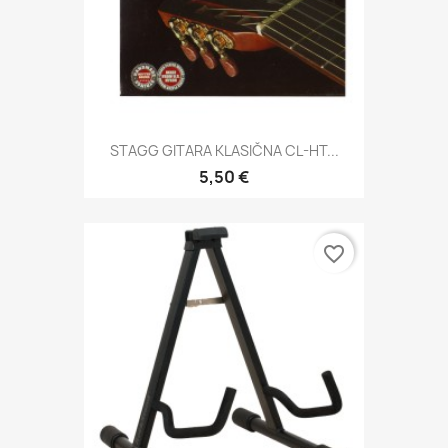
STAGG GITARA KLASIČNA CL-HT...
5,50 €
favorite_border