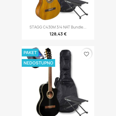
STAGG C430M 3/4 NAT Bundle...
128,43 €
PAKET
favorite_border
NEDOSTUPNO