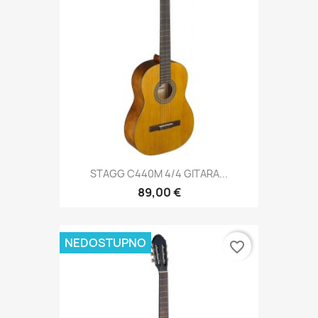
STAGG C440M 4/4 GITARA...
89,00 €
NEDOSTUPNO
favorite_border