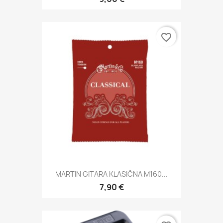
favorite_border
MARTIN GITARA KLASIČNA M160...
7,90 €