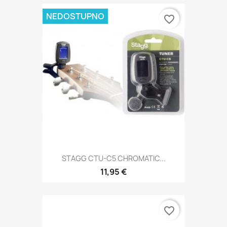
NEDOSTUPNO
favorite_border
STAGG CTU-C5 CHROMATIC...
11,95 €
favorite_border