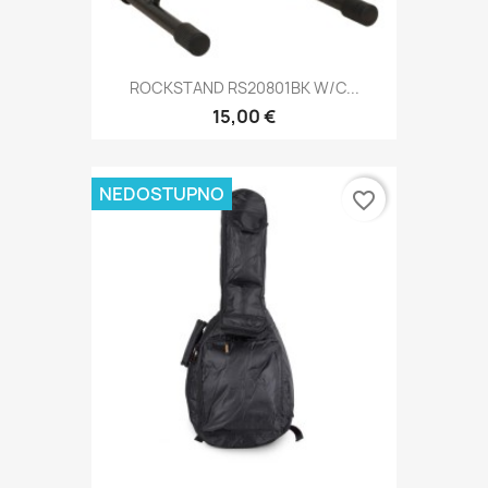
ROCKSTAND RS20801BK W/C...
15,00 €
NEDOSTUPNO
favorite_border