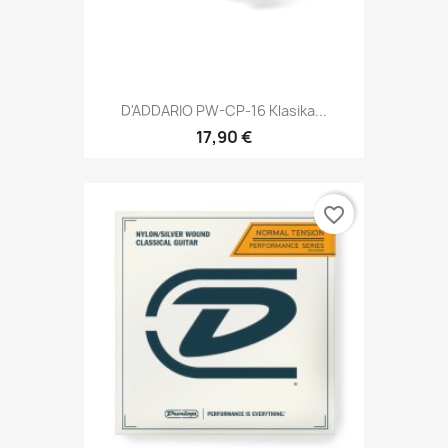
D'ADDARIO PW-CP-16 Klasika...
17,90 €
favorite_border