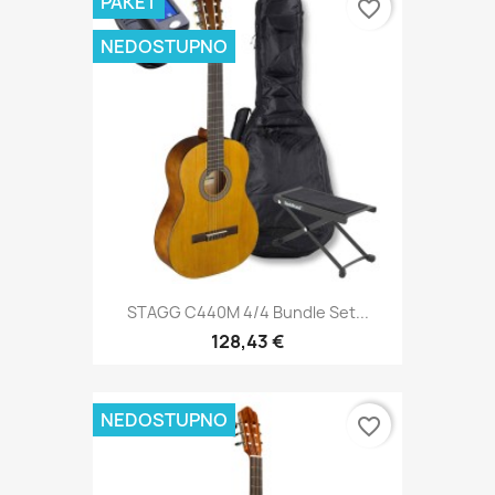
PAKET
favorite_border
NEDOSTUPNO
STAGG C440M 4/4 Bundle Set...
128,43 €
NEDOSTUPNO
favorite_border