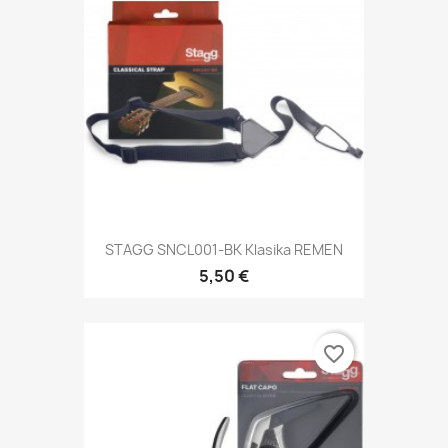
STAGG SNCL001-BK Klasika REMEN
5,50 €
favorite_border