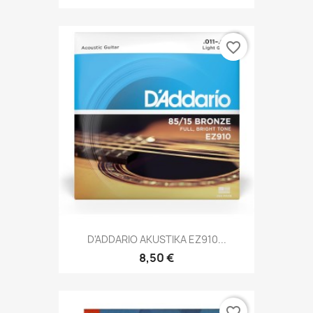
favorite_border
D'ADDARIO AKUSTIKA EZ910...
8,50 €
favorite_border