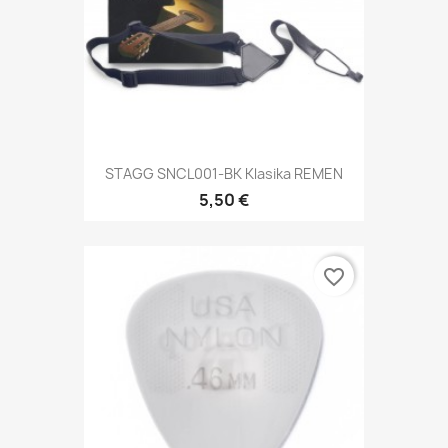
STAGG SNCL001-BK Klasika REMEN
5,50 €
favorite_border