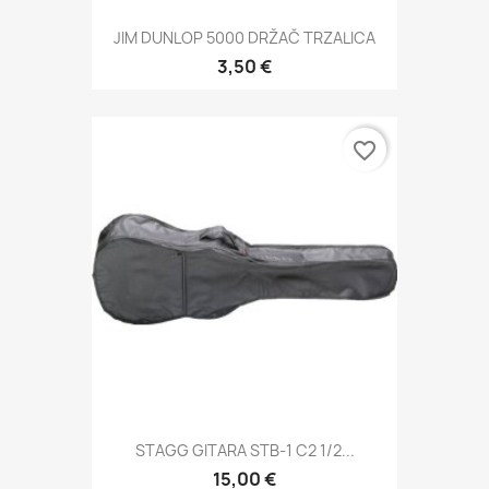
JIM DUNLOP 5000 DRŽAČ TRZALICA
3,50 €
favorite_border
STAGG GITARA STB-1 C2 1/2...
15,00 €