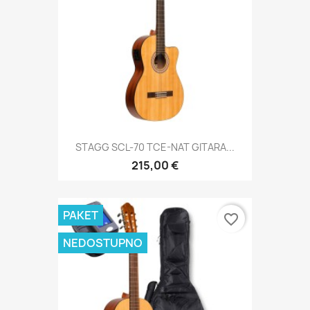
STAGG SCL-70 TCE-NAT GITARA...
215,00 €
PAKET
favorite_border
NEDOSTUPNO