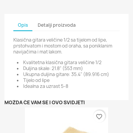
Opis
Detalji proizvoda
Klasična gitara veličine 1/2 sa tijelom od lipe,
prstohvatom i mostom od oraha, sa poniklanim
navijačima i mat lakom.
Kvalitetna klasična gitara veličine 1/2
Duljina skale: 21.8" (553 mm)
Ukupna duljina gitare: 35.4" (89.916 cm)
Tijelo od lipe
Idealna za uzrast 5-8
MOŽDA ĆE VAM SE I OVO SVIDJETI
favorite_border