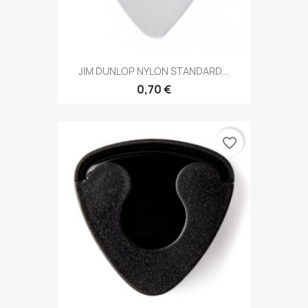
JIM DUNLOP NYLON STANDARD...
0,70 €
favorite_border