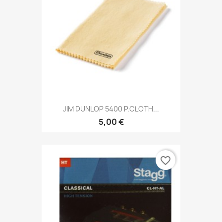
JIM DUNLOP 5400 P.CLOTH...
5,00 €
favorite_border