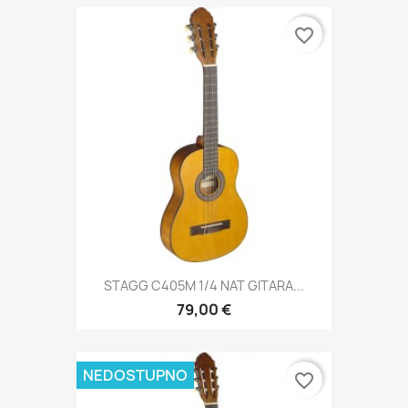
favorite_border
STAGG C405M 1/4 NAT GITARA...
79,00 €
NEDOSTUPNO
favorite_border