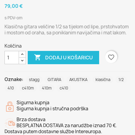
79,00 €
s PDV-om
Klasična gitara veličine 1/2 sa tijelom od lipe, prstohvatom
i mostom od oraha, sa poniklanim navijačima i mat lakom.
Količina

favorite_border
DODAJ U KOŠARICU
Oznake:
stagg
GITARA
AKUSTIKA
klasična
1/2
410
c410m
410m
c410
Sigurna kupnja
Sigurna kupnja i stručna podrška
Brza dostava
BESPLATNA DOSTAVA za narudžbe iznad 70 €.
Dostava putem dostavne službe Intereuropa.