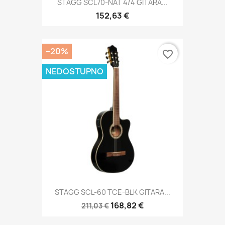
STAGG SCL70-NAT 4/4 GITARA...
152,63 €
−20%
favorite_border
NEDOSTUPNO
STAGG SCL-60 TCE-BLK GITARA...
168,82 €
211,03 €