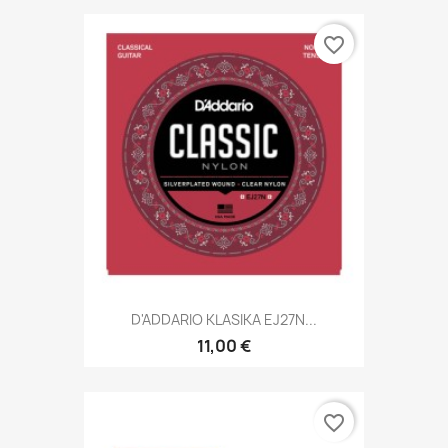
favorite_border
D'ADDARIO KLASIKA EJ27N...
11,00 €
favorite_border