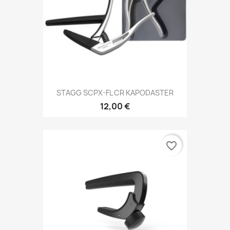
STAGG SCPX-FL CR KAPODASTER
12,00 €
favorite_border