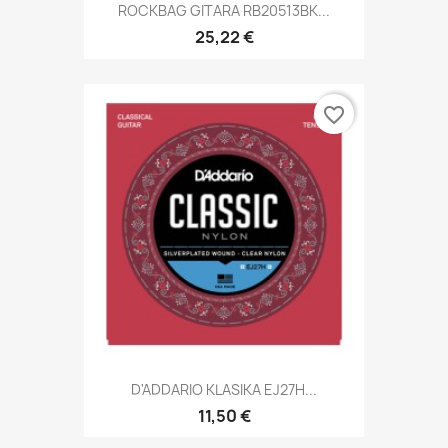
ROCKBAG GITARA RB20513BK...
25,22 €
favorite_border
D'ADDARIO KLASIKA EJ27H...
11,50 €