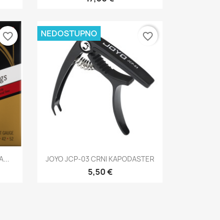
NEDOSTUPNO
favorite_border
favorite_border
Brzi pregled

...
JOYO JCP-03 CRNI KAPODASTER
5,50 €