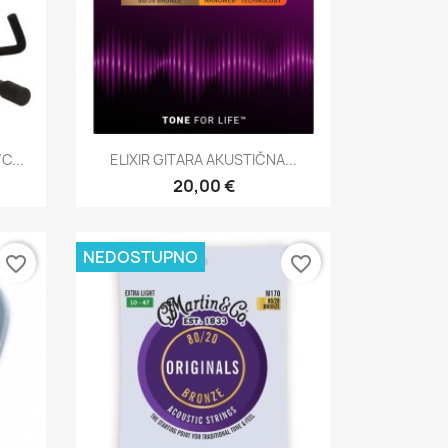
Brzi pregled

...
ELIXIR GITARA AKUSTIČNA...
20,00 €
NEDOSTUPNO
favorite_border
favorite_border