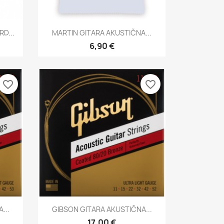
Brzi pregled

D...
MARTIN GITARA AKUSTIČNA...
6,90 €
favorite_border
favorite_border
Brzi pregled

...
GIBSON GITARA AKUSTIČNA...
17,00 €