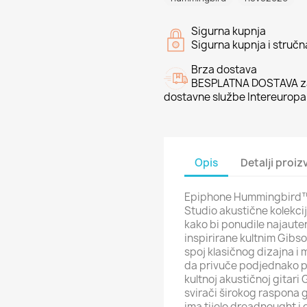
Sigurna kupnja
Sigurna kupnja i struč
Brza dostava
BESPLATNA DOSTAVA za
dostavne službe Intereuropa
Opis
Detalji proi
Epiphone Hummingbird™ 
Studio akustične kolekci
kako bi ponudile najauten
inspirirane kultnim Gib
spoj klasičnog dizajna i 
da privuče podjednako po
kultnoj akustičnoj gitari
svirači širokog raspona
ima tijelo dreadnought i d