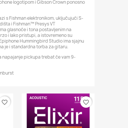
iphone logotipom i Gibson Crown ponosno
i s Fishman elektronikom, uključujući S-
dišta i Fishman™ Presys VT
ma glasnoće i tona postavljenim na
rzo i lako pristupi, a istovremeno su
i. Epiphone Hummingbird Studio ima sjajnu
a je i standardna torba za gitaru.
 Za napajanje pickupa trebat će vam 9-
unburst
favorite_border
favorite_border