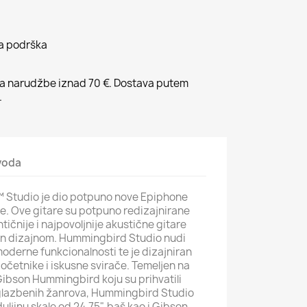
na podrška
 narudžbe iznad 70 €. Dostava putem
.
zvoda
Studio je dio potpuno nove Epiphone
je. Ove gitare su potpuno redizajnirane
tičnije i najpovoljnije akustične gitare
son dizajnom. Hummingbird Studio nudi
moderne funkcionalnosti te je dizajniran
četnike i iskusne svirače. Temeljen na
 Gibson Hummingbird koju su prihvatili
 glazbenih žanrova, Hummingbird Studio
uljinu skale od 24,75", baš kao i Gibson