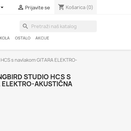
shopping_cart


Košarica
(0)
Prijavite se
search
ŠKOLA
OSTALO
AKCIJE
HCS s navlakom GITARA ELEKTRO-
GBIRD STUDIO HCS S
 ELEKTRO-AKUSTIČNA