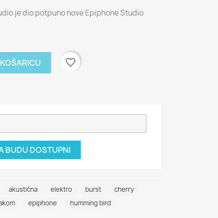
io je dio potpuno nove Epiphone Studio
favorite_border
 KOŠARICU
DA BUDU DOSTUPNI
akustična
elektro
burst
cherry
lakom
epiphone
humming bird