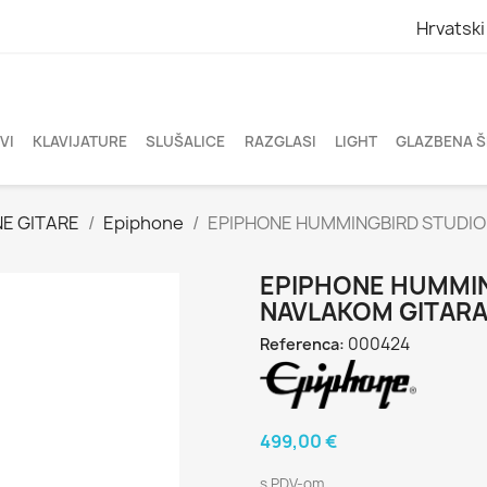
Hrvatski
VI
KLAVIJATURE
SLUŠALICE
RAZGLASI
LIGHT
GLAZBENA 
E GITARE
Epiphone
EPIPHONE HUMMINGBIRD STUDIO 
EPIPHONE HUMMIN
NAVLAKOM GITARA
000424
Referenca:
499,00 €
s PDV-om