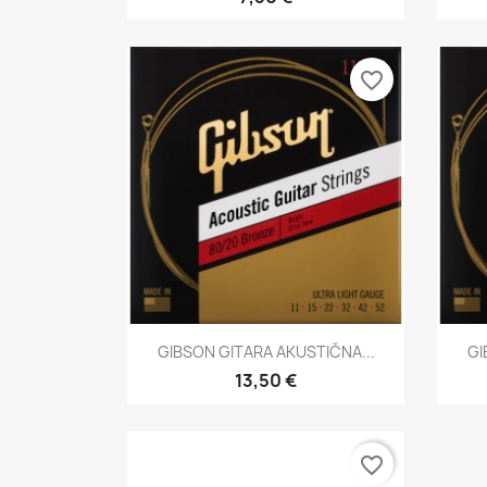
favorite_border
Brzi pregled

GIBSON GITARA AKUSTIČNA...
GI
13,50 €
favorite_border