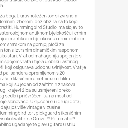
la.
a bogat, uravnotežen ton s izvrsnom
idealnim izborom, bez obzira na to koje
stražiti. Hummingbird Studio ima slojevito
šesteroslojnom antiknom bjelokošću i crnim
lojnom antiknom bjelokošću i crnim rubom
unom smrekom na gornjoj ploči za
n ton s izvrsnim dinamičkim rasponom
kako stari. Vrat od mahagonija spojen je s
im spojem vrata i tijela u obliku lastinog
fil koji osigurava udobnu svirljivost. Vrat je
d palisandera opremljenom s 20
rašen klasičnim umetcima u obliku
ma koji su jedan od zaštitnih znakova
gi krajevi žica su usmjereni preko
 sedla i pričvršćeni su na most od
je slonovače. Uključeni su i drugi detalji
daju još više vintage vizualne
i Hummingbird tort pickguard s ikoničnim
isokokvalitetne Grover® Rotomatic®
tabilno ugađanje te glavu gitare u stilu