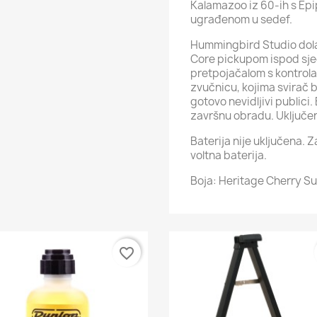
Kalamazoo iz 60-ih s Ep
ugrađenom u sedef.
Hummingbird Studio dolaz
Core pickupom ispod sje
pretpojačalom s kontrola
zvučnicu, kojima svirač b
gotovo nevidljivi public
završnu obradu. Uključen
Baterija nije uključena.
voltna baterija.
Boja: Heritage Cherry S
favorite_border