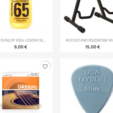
Brzi pregled
Brzi pregled


M DUNLOP 6554 LEMON OIL...
ROCKSTAND RS20801BK W/C
9,00 €
15,00 €
favorite_border