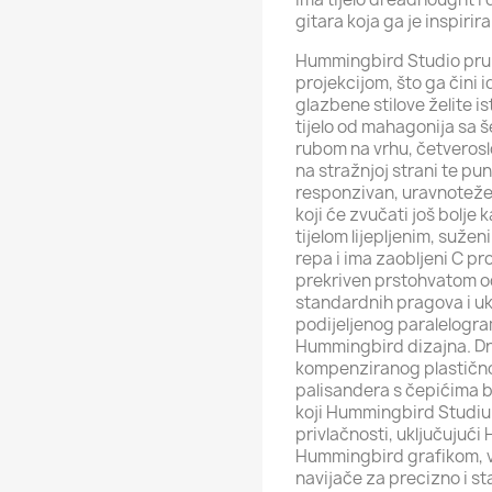
gitara koja ga je inspirira
Hummingbird Studio pruž
projekcijom, što ga čini 
glazbene stilove želite i
tijelo od mahagonija sa 
rubom na vrhu, četveros
na stražnjoj strani te p
responzivan, uravnoteže
koji će zvučati još bolje 
tijelom lijepljenim, sužen
repa i ima zaobljeni C pro
prekriven prstohvatom o
standardnih pragova i uk
podijeljenog paralelogra
Hummingbird dizajna. Dru
kompenziranog plastičnog
palisandera s čepićima bo
koji Hummingbird Studiu 
privlačnosti, uključujuć
Hummingbird grafikom, v
navijače za precizno i ​​s