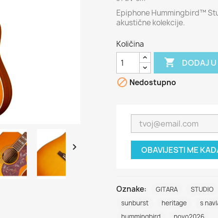
Epiphone Hummingbird™ Stud
akustične kolekcije.
Količina

DODAJ U

Nedostupno

OBAVIJESTI ME KA
Oznake:
GITARA
STUDIO
sunburst
heritage
s nav
hummingbird
novo2026