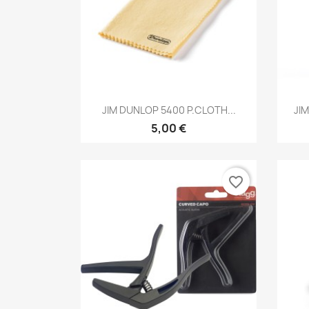
Brzi pregled

JIM DUNLOP 5400 P.CLOTH...
JI
5,00 €
favorite_border