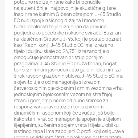
potpuno redizajnirane kako bi ponudile
najautentičnije i najpovoljnije akustične gitare
inspirirane kultnim Gibson dizajnom. J-45 Studio
EC nudi spoj klasičnog dizajna i moderne
funkcionalnosti te je dizajniran da privuče
podjednako početnike i iskusne svirače. Baziran
na klasičnom Gibsonu J-45, koji je postao poznat
kao "Radni konj", J-45 Studio EC ima izrezano
tijelo i duljinu skale od 24,75". Izrezano tijelo
omogućuje jednostavan pristup gornjim
pragovima. J-45 Studio EC pruža topao, bogat
ton s iznimnom jasnoćom, što ga čini idealnim za
širok raspon glazbenih stilova. J-45 Studio EC ima
slojevito tijelo od mahagonija s izrezom,
četveroslojnim bjelokosnim i crnim vezom na vrhu,
jednoslojnim bjelokosnim vezom na stražnjoj
strani i gornjom pločom od pune smreke za
responzivan, uravnotežen ton s izvrsnim
dinamičkim rasponom koji će zvučati još bolje
kako stari. Vrat od mahagonija spojen je s tijelom
lijepljenim, suženim spojem vrata i tijela u obliku
lastinog repa i ima zaobljeni C profil koji osigurava
udobnu svirljivost. Vrat je prekriven prstohvatom