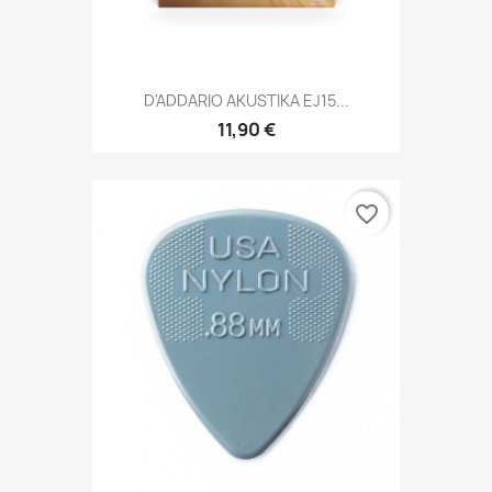
D'ADDARIO AKUSTIKA EJ15...
11,90 €
favorite_border