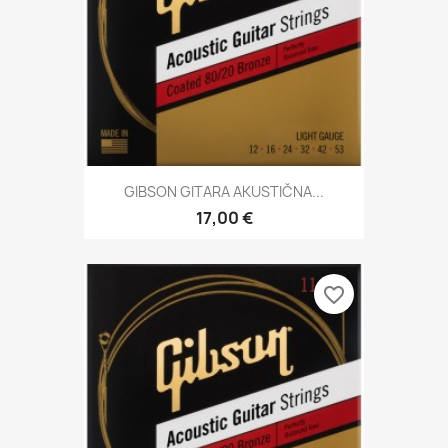
GIBSON GITARA AKUSTIČNA...
17,00 €
favorite_border