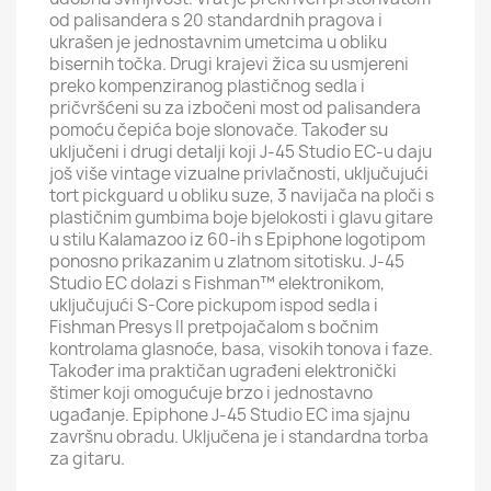
od palisandera s 20 standardnih pragova i
ukrašen je jednostavnim umetcima u obliku
bisernih točka. Drugi krajevi žica su usmjereni
preko kompenziranog plastičnog sedla i
pričvršćeni su za izbočeni most od palisandera
pomoću čepića boje slonovače. Također su
uključeni i drugi detalji koji J-45 Studio EC-u daju
još više vintage vizualne privlačnosti, uključujući
tort pickguard u obliku suze, 3 navijača na ploči s
plastičnim gumbima boje bjelokosti i glavu gitare
u stilu Kalamazoo iz 60-ih s Epiphone logotipom
ponosno prikazanim u zlatnom sitotisku. J-45
Studio EC dolazi s Fishman™ elektronikom,
uključujući S-Core pickupom ispod sedla i
Fishman Presys II pretpojačalom s bočnim
kontrolama glasnoće, basa, visokih tonova i faze.
Također ima praktičan ugrađeni elektronički
štimer koji omogućuje brzo i jednostavno
ugađanje. Epiphone J-45 Studio EC ima sjajnu
završnu obradu. Uključena je i standardna torba
za gitaru.