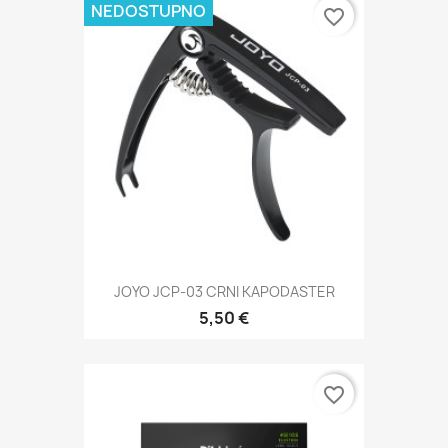
NEDOSTUPNO
favorite_border
JOYO JCP-03 CRNI KAPODASTER
5,50 €
favorite_border