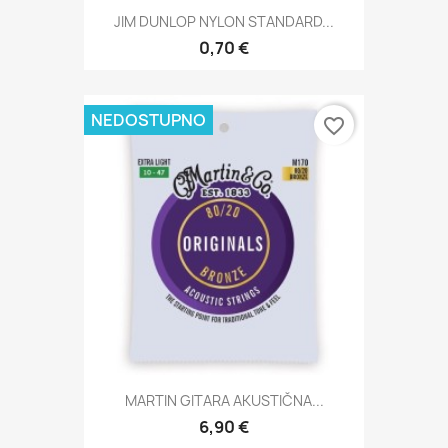
JIM DUNLOP NYLON STANDARD...
0,70 €
NEDOSTUPNO
favorite_border
MARTIN GITARA AKUSTIČNA...
6,90 €