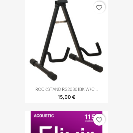
favorite_border
ROCKSTAND RS20801BK W/C...
15,00 €
favorite_border