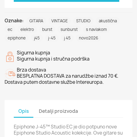
Oznake:
GITARA
VINTAGE
STUDIO
akustična
ec
elektro
burst
sunburst
s navlakom
epiphone
j45
j-45
j 45
novo2026
Sigurna kupnja
Sigurna kupnja i stručna podrška
Brza dostava
BESPLATNA DOSTAVA za narudžbe iznad 70 €.
Dostava putem dostavne službe Intereuropa.
Opis
Detalji proizvoda
Epiphone J-45™ Studio EC je dio potpuno nove
Epiphone Studio Acoustic kolekcije. Ove gitare su