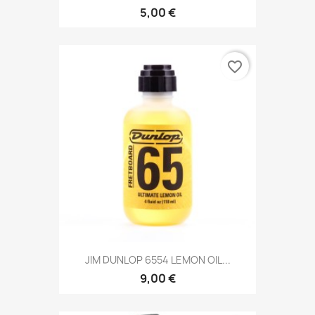
5,00 €
favorite_border
JIM DUNLOP 6554 LEMON OIL...
9,00 €