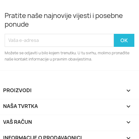
Pratite naše najnovije vijesti i posebne
ponude
Možete se odjaviti u bilo kojem trenutku. U tu svrhu, molimo pronađite
naše kontakt informacije u pravnim obavijestima.
PROIZVODI

NAŠA TVRTKA

VAŠ RAČUN

INFORMACIJE O PRODAVAONICI
keyboard_arrow_down