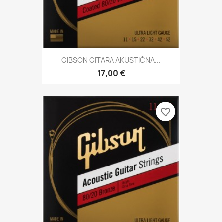
GIBSON GITARA AKUSTIČNA...
17,00 €
favorite_border