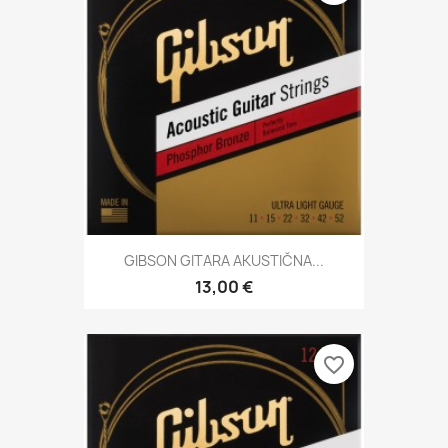
GIBSON GITARA AKUSTIČNA...
13,00 €
favorite_border