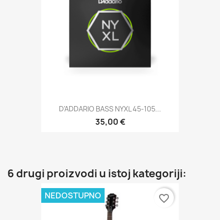
D'ADDARIO BASS NYXL 45-105...
35,00 €
6 drugi proizvodi u istoj kategoriji:
NEDOSTUPNO
favorite_border