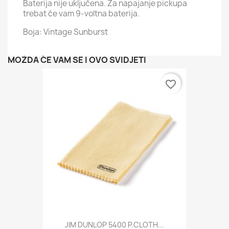
Baterija nije uključena. Za napajanje pickupa
trebat će vam 9-voltna baterija.
Boja: Vintage Sunburst
MOŽDA ĆE VAM SE I OVO SVIDJETI
favorite_border
JIM DUNLOP 5400 P.CLOTH...