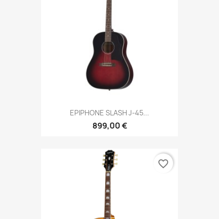
EPIPHONE SLASH J-45...
899,00 €
favorite_border