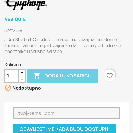
469,00 €
s PDV-om
J-45 Studio EC nudi spoj klasičnog dizajna i moderne
funkcionalnosti te je dizajniran da privuče podjednako
početnike i iskusne svirače.
Količina

favorite_border
DODAJ U KOŠARICU

Nedostupno
OBAVIJESTI ME KADA BUDU DOSTUPNI