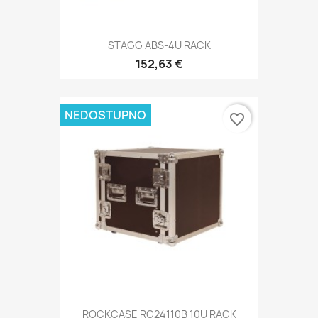
STAGG ABS-4U RACK
152,63 €
NEDOSTUPNO
favorite_border
ROCKCASE RC24110B 10U RACK