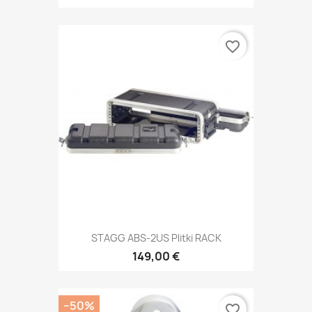
favorite_border
STAGG ABS-2US Plitki RACK
149,00 €
−50%
favorite_border