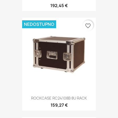
192,45 €
NEDOSTUPNO
favorite_border
ROCKCASE RC24108B 8U RACK
159,27 €