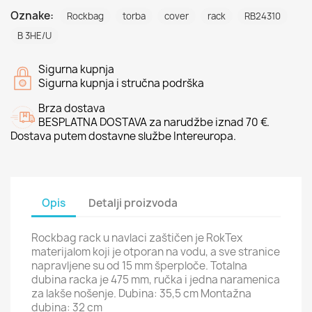
Oznake:
Rockbag
torba
cover
rack
RB24310
B 3HE/U
Sigurna kupnja
Sigurna kupnja i stručna podrška
Brza dostava
BESPLATNA DOSTAVA za narudžbe iznad 70 €.
Dostava putem dostavne službe Intereuropa.
Opis
Detalji proizvoda
Rockbag rack u navlaci zaštičen je RokTex
materijalom koji je otporan na vodu, a sve stranice
napravljene su od 15 mm šperploče. Totalna
dubina racka je 475 mm, ručka i jedna naramenica
za lakše nošenje. Dubina: 35,5 cm Montažna
dubina: 32 cm