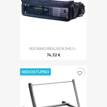
ROCKBAG RB24200 B 2HE/U...
74,32 €
NEDOSTUPNO
favorite_border