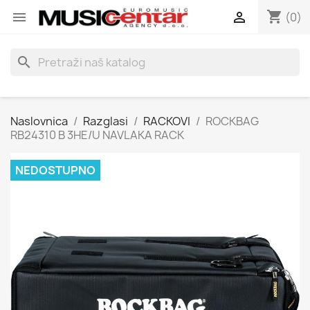
shopping_cart


(0)
search
Naslovnica
Razglasi
RACKOVI
ROCKBAG
RB24310 B 3HE/U NAVLAKA RACK
NEDOSTUPNO