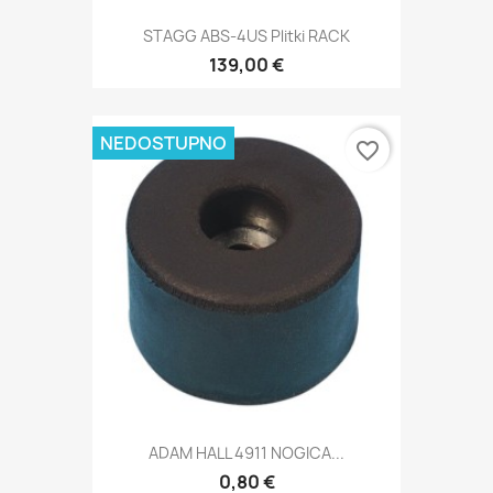
STAGG ABS-4US Plitki RACK
139,00 €
NEDOSTUPNO
favorite_border
ADAM HALL 4911 NOGICA...
0,80 €