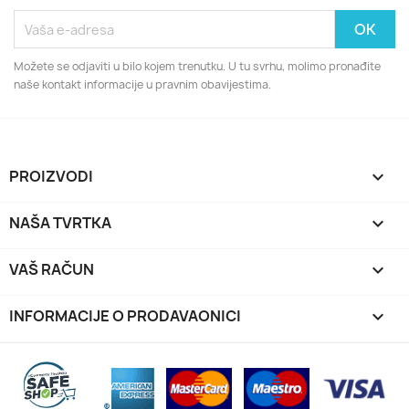
Možete se odjaviti u bilo kojem trenutku. U tu svrhu, molimo pronađite
naše kontakt informacije u pravnim obavijestima.
PROIZVODI

NAŠA TVRTKA

VAŠ RAČUN

INFORMACIJE O PRODAVAONICI
keyboard_arrow_down