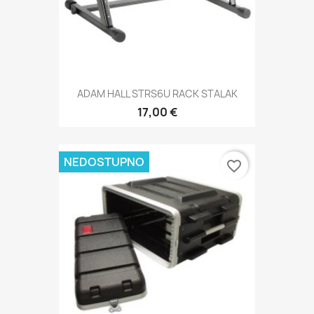
ADAM HALL STRS6U RACK STALAK
17,00 €
NEDOSTUPNO
favorite_border