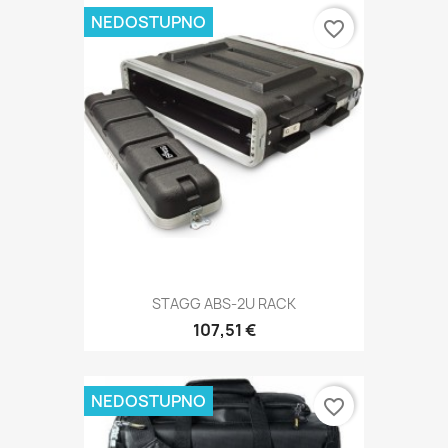
NEDOSTUPNO
favorite_border
STAGG ABS-2U RACK
107,51 €
NEDOSTUPNO
favorite_border