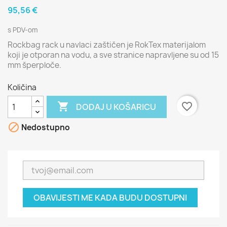
95,56 €
s PDV-om
Rockbag rack u navlaci zaštičen je RokTex materijalom
koji je otporan na vodu, a sve stranice napravljene su od 15
mm šperploče.
Količina

favorite_border
DODAJ U KOŠARICU

Nedostupno
OBAVIJESTI ME KADA BUDU DOSTUPNI