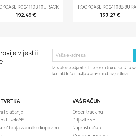
Brzi pregled
Brzi pregled


CKCASE RC24110B 10U RACK
ROCKCASE RC24108B 8U R
192,45 €
159,27 €
ovije vijesti i
e
Možete se odjaviti u bilo kojem trenutku. U tu 
kontakt informacije u pravnim obavijestima.
 TVRTKA
VAŠ RAČUN
a i plaćanje
Order tracking
ost i kolačići
Prijavite se
 korištenja za online kupovinu
Napravi račun
a
Moja upozorenja