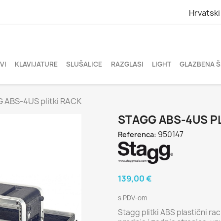
Hrvatski
VI
KLAVIJATURE
SLUŠALICE
RAZGLASI
LIGHT
GLAZBENA 
 ABS-4US plitki RACK
STAGG ABS-4US PL
950147
Referenca:
139,00 €
s PDV-om
Stagg plitki ABS plastični rac