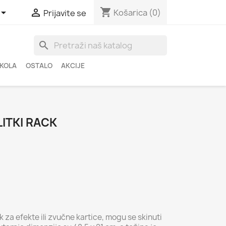
shopping_cart


Košarica
(0)
Prijavite se
search
ŠKOLA
OSTALO
AKCIJE
ITKI RACK
k za efekte ili zvučne kartice, mogu se skinuti