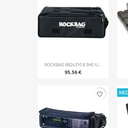
Brzi pregled

ROCKBAG RB24310 B 3HE/U...
95,56 €
NE
favorite_border