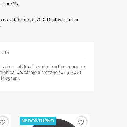
na podrška
 narudžbe iznad 70 €. Dostava putem
.
zvoda
i rack za efekte ili zvučne kartice, mogu se
stranica, unutarnje dimenzije su 48.5 x 21
 kilogram.
NEDOSTUPNO
vorite_border
favorite_border