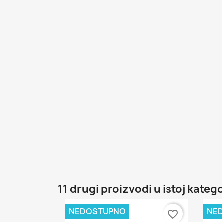
11 drugi proizvodi u istoj katego
NEDOSTUPNO
NE
favorite_border