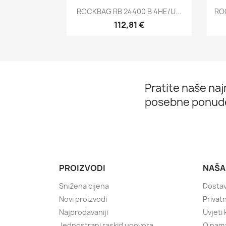
Brzi pregled

ROCKBAG RB 24400 B 4HE/U...
RO
112,81 €
Pratite naše najn
posebne ponud
PROIZVODI
NAŠA
Snižena cijena
Dostav
Novi proizvodi
Privatn
Najprodavaniji
Uvjeti
Jednostrani raskid ugovora
O nam