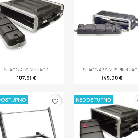
Brzi pregled
Brzi pregled


STAGG ABS-2U RACK
STAGG ABS-2US Plitki RA
107,51 €
149,00 €
DOSTUPNO
NEDOSTUPNO
favorite_border
fa