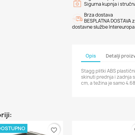
Sigurna kupnja i struč
Brza dostava
BESPLATNA DOSTAVA za
dostavne službe Intereuropa
Opis
Detalji proi
Stagg plitki ABS plastičn
skinuti prednja i zadnja 
cm, a težina je samo 4.68
riji:
DOSTUPNO
favorite_border
fa