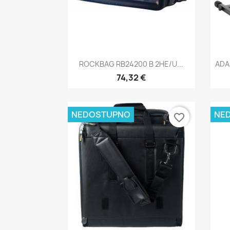
Brzi pregled

ROCKBAG RB24200 B 2HE/U...
ADA
74,32 €
NEDOSTUPNO
NE
favorite_border