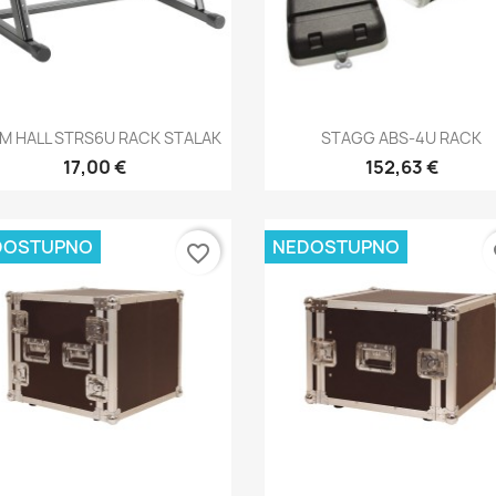
Brzi pregled
Brzi pregled


M HALL STRS6U RACK STALAK
STAGG ABS-4U RACK
17,00 €
152,63 €
DOSTUPNO
NEDOSTUPNO
favorite_border
fa