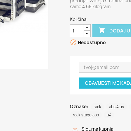
prednja i zadnja stranica, unu
samo 4.68 kilogram.
Količina

DODAJ U

Nedostupno
OBAVIJESTI ME KA
Oznake:
rack
abs 4 us
rack stagg abs
u4
Sigurna kupnja