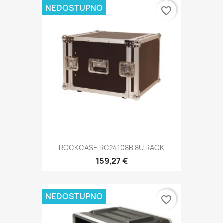
NEDOSTUPNO
favorite_border
ROCKCASE RC24108B 8U RACK
159,27 €
NEDOSTUPNO
favorite_border