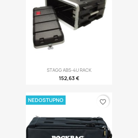
STAGG ABS-4U RACK
152,63 €
NEDOSTUPNO
favorite_border