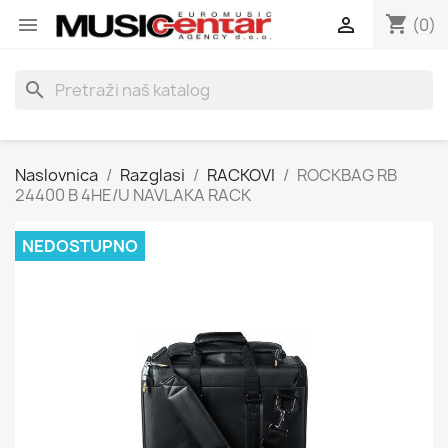
shopping_cart


(0)
search
Naslovnica
Razglasi
RACKOVI
ROCKBAG RB
24400 B 4HE/U NAVLAKA RACK
NEDOSTUPNO