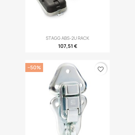
STAGG ABS-2U RACK
107,51 €
−50%
favorite_border