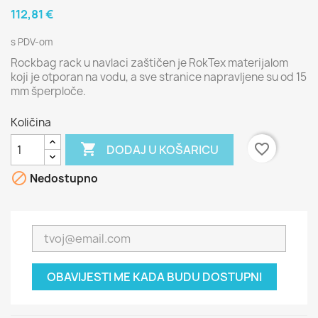
112,81 €
s PDV-om
Rockbag rack u navlaci zaštičen je RokTex materijalom
koji je otporan na vodu, a sve stranice napravljene su od 15
mm šperploče.
Količina

favorite_border
DODAJ U KOŠARICU

Nedostupno
OBAVIJESTI ME KADA BUDU DOSTUPNI