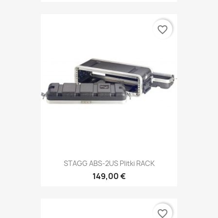
favorite_border
STAGG ABS-2US Plitki RACK
149,00 €
favorite_border