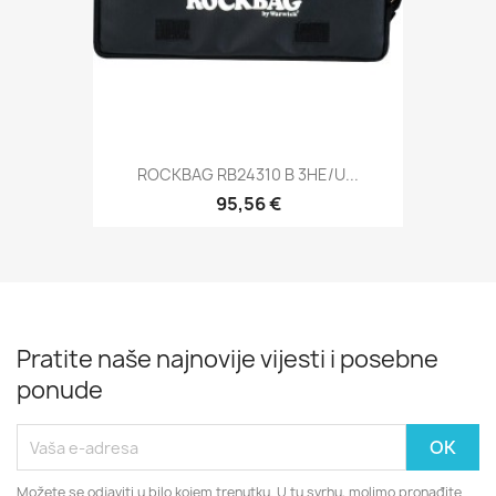
ROCKBAG RB24310 B 3HE/U...
95,56 €
Pratite naše najnovije vijesti i posebne
ponude
Možete se odjaviti u bilo kojem trenutku. U tu svrhu, molimo pronađite