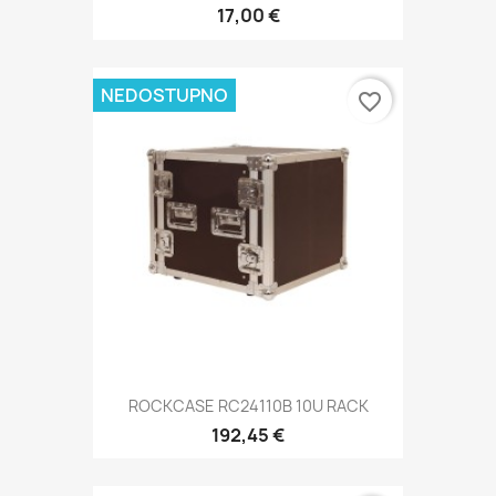
17,00 €
NEDOSTUPNO
favorite_border
ROCKCASE RC24110B 10U RACK
192,45 €