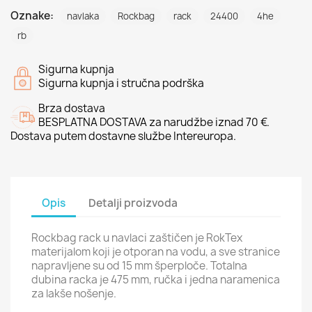
Oznake:
navlaka
Rockbag
rack
24400
4he
rb
Sigurna kupnja
Sigurna kupnja i stručna podrška
Brza dostava
BESPLATNA DOSTAVA za narudžbe iznad 70 €.
Dostava putem dostavne službe Intereuropa.
Opis
Detalji proizvoda
Rockbag rack u navlaci zaštičen je RokTex
materijalom koji je otporan na vodu, a sve stranice
napravljene su od 15 mm šperploče. Totalna
dubina racka je 475 mm, ručka i jedna naramenica
za lakše nošenje.