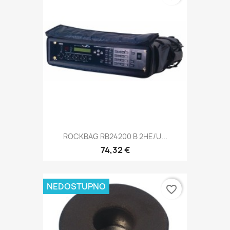
ROCKBAG RB24200 B 2HE/U...
74,32 €
NEDOSTUPNO
favorite_border