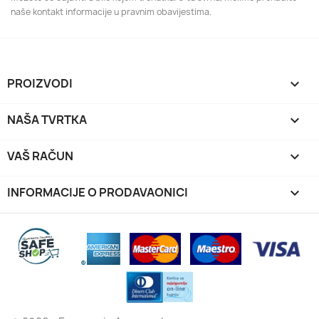
naše kontakt informacije u pravnim obavijestima.
PROIZVODI

NAŠA TVRTKA

VAŠ RAČUN

INFORMACIJE O PRODAVAONICI
keyboard_arrow_down