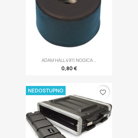
ADAM HALL 4911 NOGICA...
0,80 €
NEDOSTUPNO
favorite_border