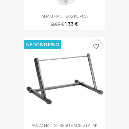
ADAM HALL 1602 KOPČA
1,33 €
2,65 €
NEDOSTUPNO
favorite_border
ADAM HALL STRS6U RACK STALAK