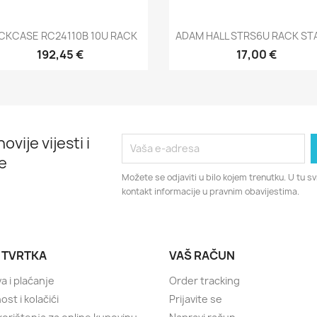
Brzi pregled
Brzi pregled


CKCASE RC24110B 10U RACK
ADAM HALL STRS6U RACK ST
192,45 €
17,00 €
ovije vijesti i
e
Možete se odjaviti u bilo kojem trenutku. U tu 
kontakt informacije u pravnim obavijestima.
 TVRTKA
VAŠ RAČUN
a i plaćanje
Order tracking
ost i kolačići
Prijavite se