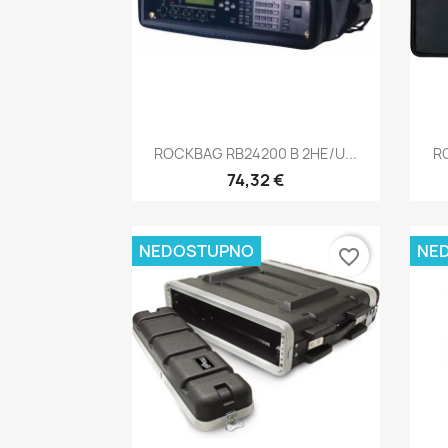
Brzi pregled

ROCKBAG RB24200 B 2HE/U...
R
74,32 €
NEDOSTUPNO
NE
favorite_border