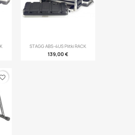
Brzi pregled

CK
STAGG ABS-4US Plitki RACK
139,00 €
vorite_border