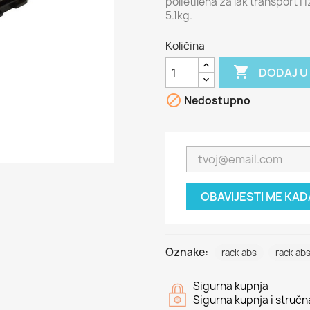
polietilena za lak transport i
5.1kg.
Količina

DODAJ U

Nedostupno
OBAVIJESTI ME KA
Oznake:
rack abs
rack ab
Sigurna kupnja
Sigurna kupnja i struč