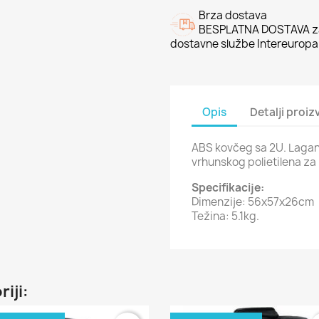
Brza dostava
BESPLATNA DOSTAVA za
dostavne službe Intereuropa
Opis
Detalji proi
ABS kovčeg sa 2U. Lagan, 
vrhunskog polietilena za l
Specifikacije:
Dimenzije: 56x57x26cm
Težina: 5.1kg.
riji: