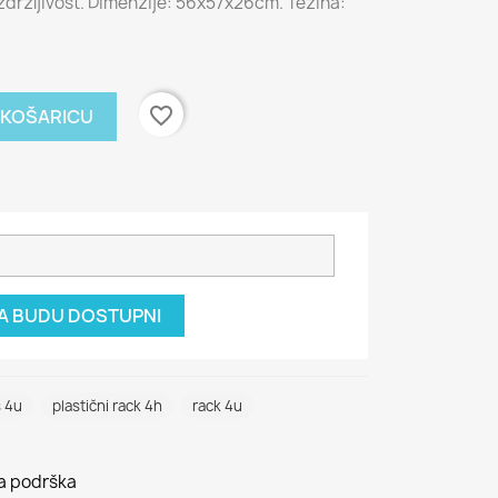
 izdržljivost. Dimenzije: 56x57x26cm. Težina:
favorite_border
 KOŠARICU
DA BUDU DOSTUPNI
s 4u
plastični rack 4h
rack 4u
na podrška