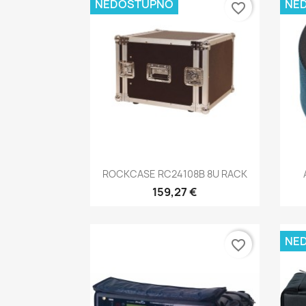
NEDOSTUPNO
NE
favorite_border
Brzi pregled

ROCKCASE RC24108B 8U RACK
159,27 €
NE
favorite_border