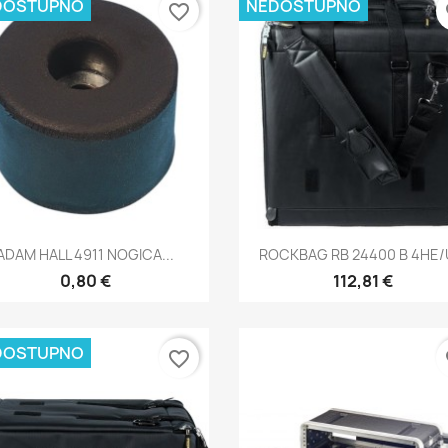
DOSTUPNO
NEDOSTUPNO
favorite_border
fa
Brzi pregled
Brzi pregled


ADAM HALL 4911 NOGICA...
ROCKBAG RB 24400 B 4HE/U
0,80 €
112,81 €
DOSTUPNO
favorite_border
fa