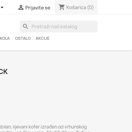
shopping_cart


Košarica
(0)
Prijavite se
search
ŠKOLA
OSTALO
AKCIJE
CK
ilan, lijevani kofer izrađen od vrhunskog