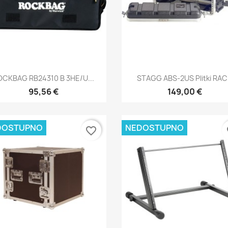
Brzi pregled
Brzi pregled


OCKBAG RB24310 B 3HE/U...
STAGG ABS-2US Plitki RA
95,56 €
149,00 €
DOSTUPNO
NEDOSTUPNO
favorite_border
fa