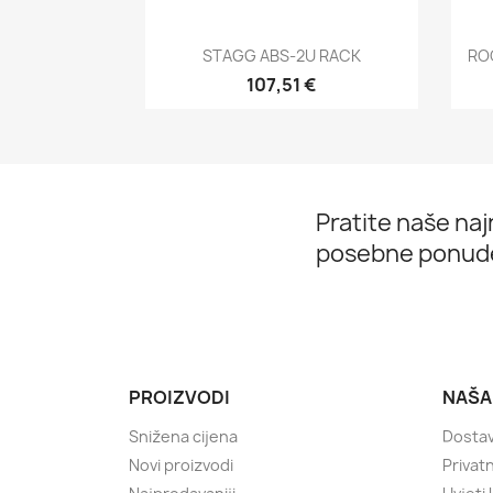
Brzi pregled

STAGG ABS-2U RACK
RO
107,51 €
Pratite naše najn
posebne ponud
PROIZVODI
NAŠA
Snižena cijena
Dostav
Novi proizvodi
Privatn