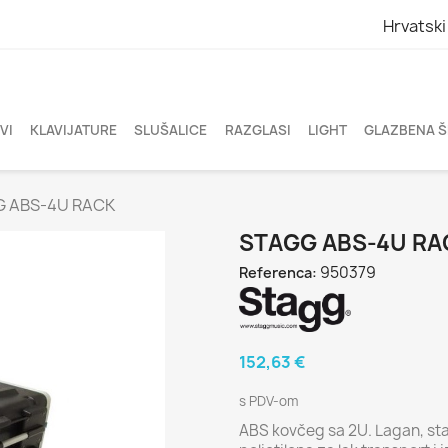
Hrvatski
VI
KLAVIJATURE
SLUŠALICE
RAZGLASI
LIGHT
GLAZBENA 
 ABS-4U RACK
STAGG ABS-4U RA
950379
Referenca:
152,63 €
s PDV-om
ABS kovčeg sa 2U. Lagan, stab