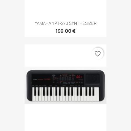
YAMAHA YPT-270 SYNTHESIZER
199,00 €
favorite_border