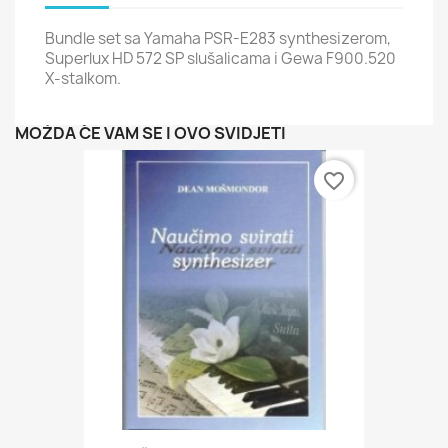
Bundle set sa Yamaha PSR-E283 synthesizerom,
Superlux HD 572 SP slušalicama i Gewa F900.520
X-stalkom.
MOŽDA ĆE VAM SE I OVO SVIDJETI
favorite_border