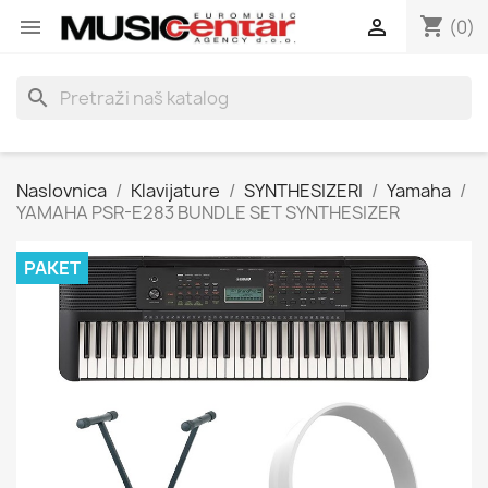
shopping_cart


(0)
search
Naslovnica
Klavijature
SYNTHESIZERI
Yamaha
YAMAHA PSR-E283 BUNDLE SET SYNTHESIZER
PAKET