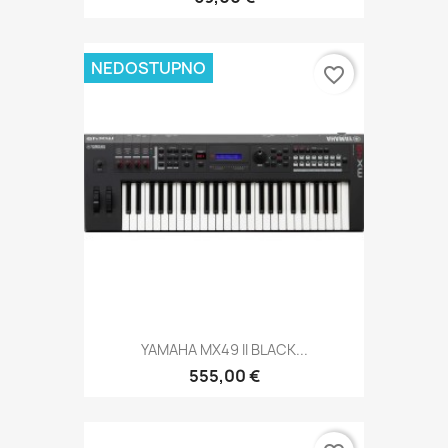
NEDOSTUPNO
favorite_border
YAMAHA MX49 II BLACK...
555,00 €