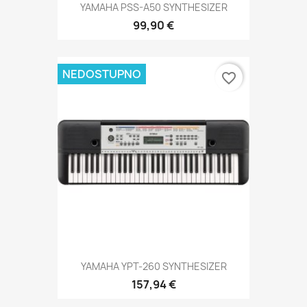
YAMAHA PSS-A50 SYNTHESIZER
99,90 €
NEDOSTUPNO
favorite_border
YAMAHA YPT-260 SYNTHESIZER
157,94 €