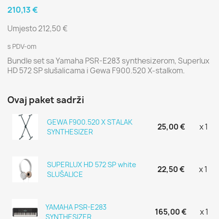
210,13 €
Umjesto 212,50 €
s PDV-om
Bundle set sa Yamaha PSR-E283 synthesizerom, Superlux
HD 572 SP slušalicama i Gewa F900.520 X-stalkom.
Ovaj paket sadrži
GEWA F900.520 X STALAK
25,00 €
x 1
SYNTHESIZER
SUPERLUX HD 572 SP white
22,50 €
x 1
SLUŠALICE
YAMAHA PSR-E283
165,00 €
x 1
SYNTHESIZER