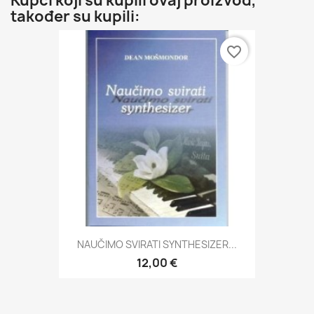
Kupci koji su kupili ovaj proizvod,
također su kupili:
favorite_border
NAUČIMO SVIRATI SYNTHESIZER...
12,00 €