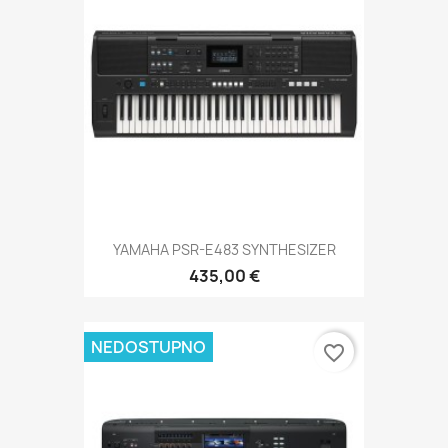
YAMAHA PSR-E483 SYNTHESIZER
435,00 €
NEDOSTUPNO
favorite_border