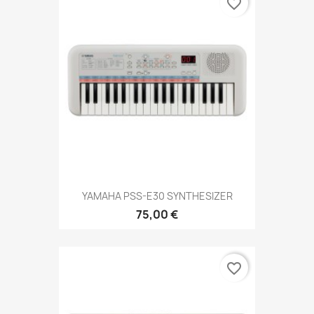
favorite_border
YAMAHA PSS-E30 SYNTHESIZER
75,00 €
favorite_border