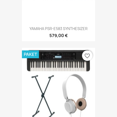
YAMAHA PSR-E583 SYNTHESIZER
579,00 €
PAKET
favorite_border