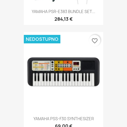
YAMAHA PSR-E383 BUNDLE SET...
284,13 €
NEDOSTUPNO
favorite_border
YAMAHA PSS-F30 SYNTHESIZER
69,00 €