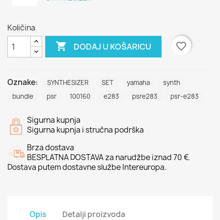
Količina

favorite_border
DODAJ U KOŠARICU
Oznake:
SYNTHESIZER
SET
yamaha
synth
bundle
psr
100160
e283
psre283
psr-e283
Sigurna kupnja
Sigurna kupnja i stručna podrška
Brza dostava
BESPLATNA DOSTAVA za narudžbe iznad 70 €.
Dostava putem dostavne službe Intereuropa.
Opis
Detalji proizvoda