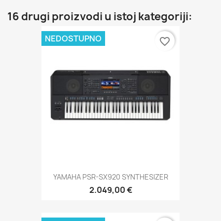
16 drugi proizvodi u istoj kategoriji:
NEDOSTUPNO
favorite_border
YAMAHA PSR-SX920 SYNTHESIZER
2.049,00 €