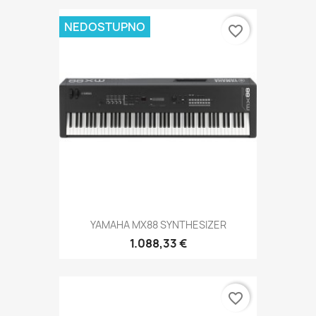
NEDOSTUPNO
favorite_border
YAMAHA MX88 SYNTHESIZER
1.088,33 €
favorite_border