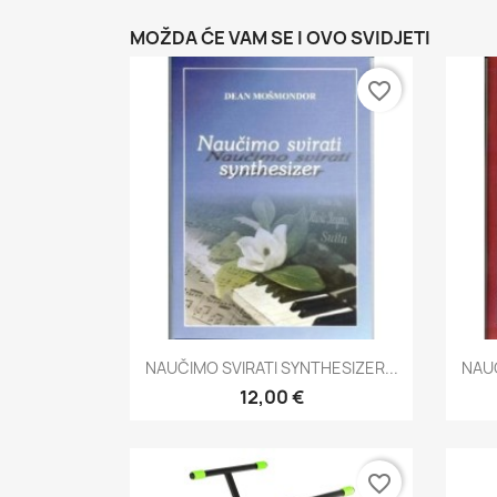
MOŽDA ĆE VAM SE I OVO SVIDJETI
favorite_border
Brzi pregled

NAUČIMO SVIRATI SYNTHESIZER...
NAUČ
12,00 €
favorite_border