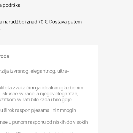
na podrška
 narudžbe iznad 70 €. Dostava putem
.
zvoda
zija izvrsnog, elegantnog, ultra-
liteta zvuka čini ga idealnim glazbenim
 iskusne svirače, a njegov elegantan,
žitkom svirati bilo kada i bilo gdje.
aju širok raspon pjesama i niz mnogih
se u punom rasponu od niskih do visokih