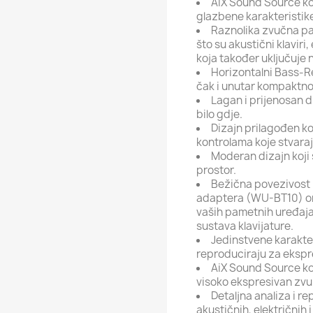
AiX Sound Source kor
glazbene karakteristi
Raznolika zvučna pa
što su akustični klaviri, 
koja također uključuje 
Horizontalni Bass-R
čak i unutar kompaktnog
Lagan i prijenosan di
bilo gdje.
Dizajn prilagođen ko
kontrolama koje stvaraj
Moderan dizajn koji 
prostor.
Bežična povezivost 
adaptera (WU-BT10) o
vaših pametnih uređaj
sustava klavijature.
Jedinstvene karakte
reproduciraju za ekspr
AiX Sound Source ko
visoko ekspresivan zvu
Detaljna analiza i r
akustičnih, električnih