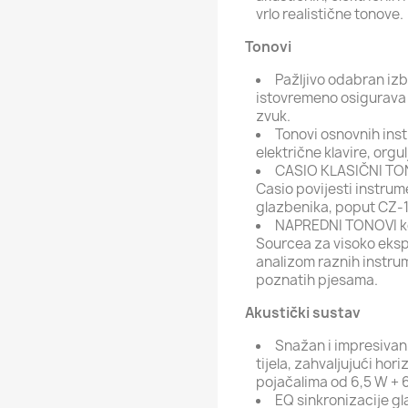
vrlo realistične tonove.
Tonovi
Pažljivo odabran izbo
istovremeno osigurava 
zvuk.
Tonovi osnovnih inst
električne klavire, orgul
CASIO KLASIČNI TONO
Casio povijesti instrum
glazbenika, poput CZ-101
NAPREDNI TONOVI kor
Sourcea za visoko eks
analizom raznih instrum
poznatih pjesama.
Akustički sustav
Snažan i impresivan
tijela, zahvaljujući ho
pojačalima od 6,5 W + 
EQ sinkronizacije gl