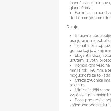
jasnoću visokih tonova, 
glasnoćama.
Funkcija surround z
dodatnom širinom i du
Dizajn
Intuitivna upotreblj
usmjerenim na poboljšan
Trenutni pristup ra
gumba koji je dizajnira
Elegantni dizajn bez
unutarnji životni prosto
Kompaktna veličina 
mm i širok 1140 mm, a t
mogućnosti za to kada i
Mreža zvučnika ima 
tekstura.
Minimalistički raspo
zvučnike i minimalan b
Dostupno u dvije boje
vašem osobnom stilu i 