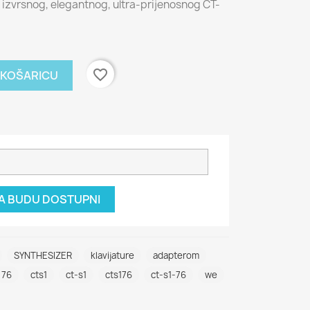
a izvrsnog, elegantnog, ultra-prijenosnog CT-
favorite_border
 KOŠARICU
DA BUDU DOSTUPNI
SYNTHESIZER
klavijature
adapterom
76
cts1
ct-s1
cts176
ct-s1-76
we