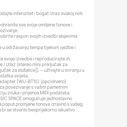
dajte intenzitet i bogat izraz svakoj noti
hranite sve svoje omiljene tonove i
ozivanje.
roširite raspon svojih izvedbi slojevima
u održavanju tempa tijekom vježbe i
e svoje izvedbe i reproducirajte ih.
e / izlaz (stereo mini priključak za
ljučak za slušalice]) — uživajte u sviranju u
statka svijeta.
o adapter (WU-BT10) (opcionalno)
 za povezivanje s vašim pametnim
iju zvuka i prijenos MIDI podataka.
USIC SPACE omogućuje jednostavno
a poput promjene tonova izravno s vašeg
bi se stvorilo besprijekorno iskustvo