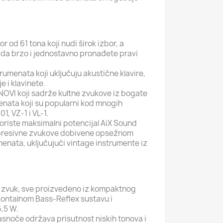
r od 61 tona koji nudi širok izbor, a
da brzo i jednostavno pronađete pravi
rumenata koji uključuju akustične klavire,
je i klavinete.
VI koji sadrže kultne zvukove iz bogate
enata koji su popularni kod mnogih
, VZ-1 i VL-1.
iste maksimalni potencijal AiX Sound
presivne zvukove dobivene opsežnom
enata, uključujući vintage instrumente iz
 zvuk, sve proizvedeno iz kompaktnog
rizontalnom Bass-Reflex sustavu i
6,5 W.
asnoće održava prisutnost niskih tonova i