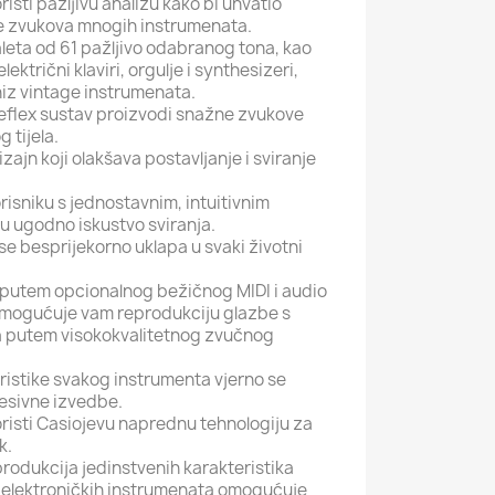
isti pažljivu analizu kako bi uhvatio
ke zvukova mnogih instrumenata.
leta od 61 pažljivo odabranog tona, kao
električni klaviri, orgulje i synthesizeri,
niz vintage instrumenata.
eflex sustav proizvodi snažne zvukove
 tijela.
zajn koji olakšava postavljanje i sviranje
risniku s jednostavnim, intuitivnim
u ugodno iskustvo sviranja.
se besprijekorno uklapa u svaki životni
putem opcionalnog bežičnog MIDI i audio
mogućuje vam reprodukciju glazbe s
a putem visokokvalitetnog zvučnog
ristike svakog instrumenta vjerno se
esivne izvedbe.
risti Casiojevu naprednu tehnologiju za
k.
eprodukcija jedinstvenih karakteristika
 i elektroničkih instrumenata omogućuje