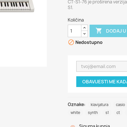
CT-S1-76 je proširena verzij
S1.
Količina

DODAJ U

Nedostupno
OBAVIJESTI ME KA
Oznake:
klavijatura
casio
white
synth
s1
ct
Sigurna kupnja