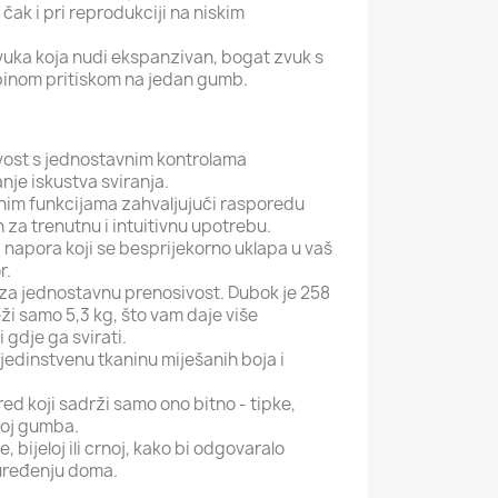
čak i pri reprodukciji na niskim
vuka koja nudi ekspanzivan, bogat zvuk s
binom pritiskom na jedan gumb.
ivost s jednostavnim kontrolama
je iskustva sviranja.
znim funkcijama zahvaljujući rasporedu
n za trenutnu i intuitivnu upotrebu.
 napora koji se besprijekorno uklapa u vaš
r.
za jednostavnu prenosivost. Dubok je 258
eži samo 5,3 kg, što vam daje više
 gdje ga svirati.
jedinstvenu tkaninu miješanih boja i
red koji sadrži samo ono bitno - tipke,
roj gumba.
, bijeloj ili crnoj, kako bi odgovaralo
uređenju doma.