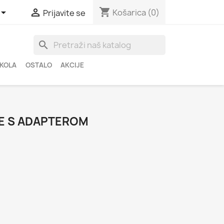
shopping_cart


Košarica
(0)
Prijavite se
search
ŠKOLA
OSTALO
AKCIJE
WE S ADAPTEROM