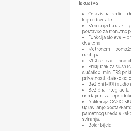
Iskustvo
Odaziv na dodir — do
koju odsvirate.
Memorija tonova — po
postavke za trenutno p
Funkcija slojeva — p
dva tona.
Metronom — pomaže 
nastupa.
MIDI snimač — snimit
Priključak za slušalic
slušalice [mini TRS prik
privatnosti, daleko od o
Bežični MIDI i audi
Bežična integracija
uređajima za reprodukc
Aplikacija CASIO M
upravljanje postavkam
pametnog uređaja kako 
sviranja.
Boja: bijela