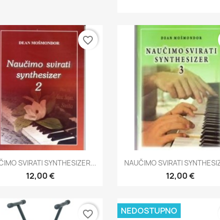
favorite_border
Brzi pregled
Brzi pregled


IMO SVIRATI SYNTHESIZER...
NAUČIMO SVIRATI SYNTHESIZ
12,00 €
12,00 €
NEDOSTUPNO
favorite_border