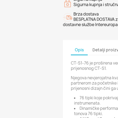
Sigurna kupnja i struč
Brza dostava
BESPLATNA DOSTAVA za
dostavne službe Intereuropa
Opis
Detalji proi
CT-S1-76 je proširena ver
prijenosnog CT-S1.
Njegova nevjerojatna kva
partnerom za početnike i
prijenosni dizajn čini ga u
76 tipki koje pokriv
instrumenata.
Dinamičke performan
tonova 76 tipki.