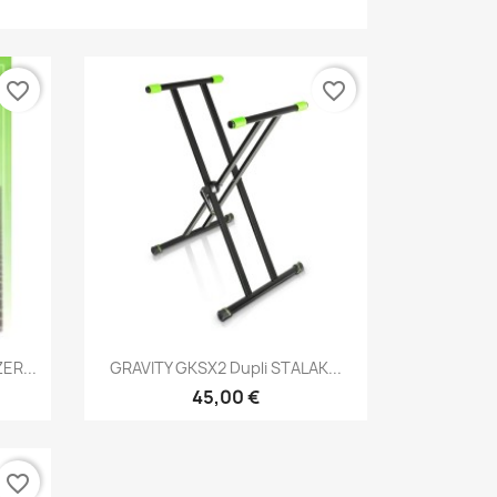
favorite_border
favorite_border
Brzi pregled

ER...
GRAVITY GKSX2 Dupli STALAK...
45,00 €
favorite_border